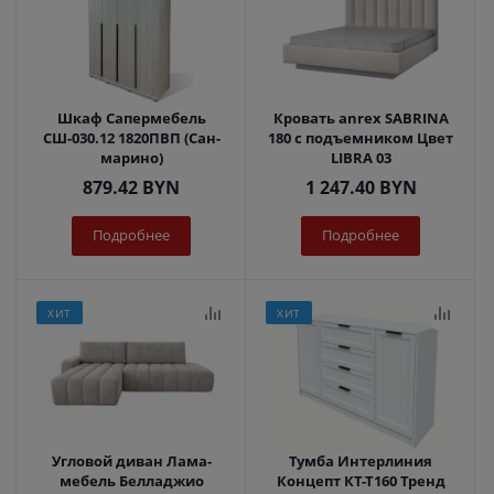
Шкаф Сапермебель
Кровать anrex SABRINA
СШ-030.12 1820ПВП (Сан-
180 с подъемником Цвет
марино)
LIBRA 03
879.42
BYN
1 247.40
BYN
Подробнее
Подробнее
ХИТ
ХИТ
Угловой диван Лама-
Тумба Интерлиния
мебель Белладжио
Концепт КТ-Т160 Тренд