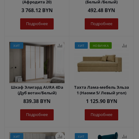
(Афродита 20)
(Белый /Белый)
3 768.12
BYN
492.48
BYN
Подробнее
Подробнее
ХИТ
ХИТ
НОВИНКА
Шкаф Элигард AURA 4Dа
Тахта Лама-мебель Эльза
(Дуб вотан/Белый)
1 (Наоми 5/ Левый угол)
839.38
BYN
1 125.90
BYN
Подробнее
Подробнее
ХИТ
ХИТ