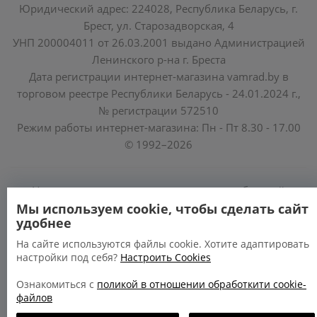
Юридический адрес: 224028, Республика Беларусь, г.
Брест, ул. Старозадворская, 4
УНП 200004011 от 26.03.2001 выдано Администрацией
Ленинского р-на г. Бреста
Дата регистрации интернет-магазина vamrad.by в
торговом реестре Республики Беларусь - 24.01.2024 г.,
№ регистрации 572510
Режим работы интернет-магазина: Пн - Пт 8.30 - 17.00
© 1992–2026
Уполномоченные по защите прав потребителей
облисполкомов, Минского горисполкома:
Мы используем cookie, чтобы сделать сайт
удобнее
https://www.mart.gov.by/activity/zashchita-prav-
potrebiteley/
На сайте используются файлы cookie. Хотите адаптировать
настройки под себя?
Настроить Cookies
БРЕСТСКАЯ ОБЛАСТЬ тел. (80162) 26 97 69;
ГРОДНЕНСКАЯ ОБЛАСТЬ тел. (80152) 73 56 63
Ознакомиться с
поликой в отношении обработкити cookie-
файлов