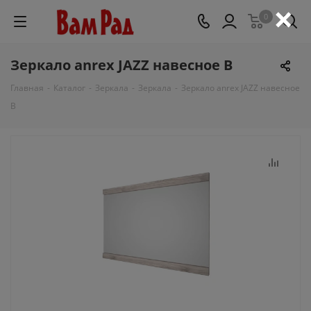
×
0
Зеркало anrex JAZZ навесное B
Главная
-
Каталог
-
Зеркала
-
Зеркала
-
Зеркало anrex JAZZ навесное
B