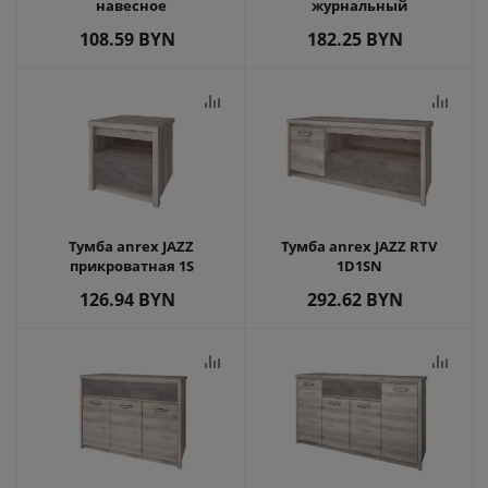
навесное
журнальный
108.59
BYN
182.25
BYN
Тумба anrex JAZZ
Тумба anrex JAZZ RTV
прикроватная 1S
1D1SN
126.94
BYN
292.62
BYN