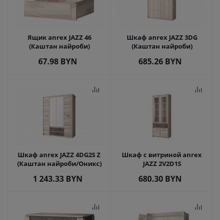
Ящик anrex JAZZ 46
Шкаф anrex JAZZ 3DG
(Каштан найроби)
(Каштан найроби)
67.98
BYN
685.26
BYN
Шкаф anrex JAZZ 4DG2S Z
Шкаф с витриной anrex
(Каштан найроби/Оникс)
JAZZ 2V2D1S
1 243.33
BYN
680.30
BYN