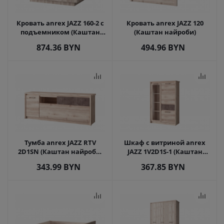
Кровать anrex JAZZ 160-2 с
Кровать anrex JAZZ 120
подъемником (Каштан
(Каштан найроби)
найроби)
874.36
BYN
494.96
BYN
Тумба anrex JAZZ RTV
Шкаф с витриной anrex
2D1SN (Каштан найроби/
JAZZ 1V2D1S-1 (Каштан
Оникс)
найроби/Оникс)
343.99
BYN
367.85
BYN