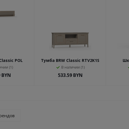
lassic POL
Тумба BRW Classic RTV2K1S
Шк
й серый)
(Глиняный серый)
REG1
ичии (1)
В наличии (1)
9
BYN
533.59
BYN
брендов