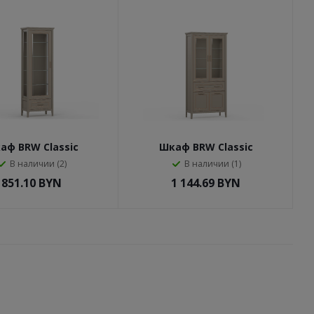
аф BRW Classic
Шкаф BRW Classic
W1SZK (Глиняный
REG2W2D1S (Глиняный
В наличии (2)
В наличии (1)
серый)
серый)
851.10
BYN
1 144.69
BYN