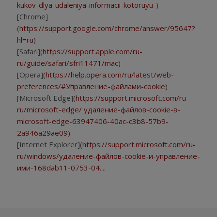
kukov-dlya-udaleniya-informacii-kotoruyu-
)
[Chrome]
(
https://support.google.com/chrome/answer/95647?
hl=ru
)
[Safari](
https://support.apple.com/ru-
ru/guide/safari/sfri11471/mac
)
[Opera](
https://help.opera.com/ru/latest/web-
preferences/#Управление-файлами-cookie
)
[Microsoft Edge](
https://support.microsoft.com/ru-
ru/microsoft-edge/ удаление-файлов-cookie-в-
microsoft-edge-63947406-40ac-c3b8-57b9-
2a946a29ae09)
[Internet Explorer](
https://support.microsoft.com/ru-
ru/windows/удаление-файлов-cookie-и-управление-
ими-168dab11-0753-04...
.