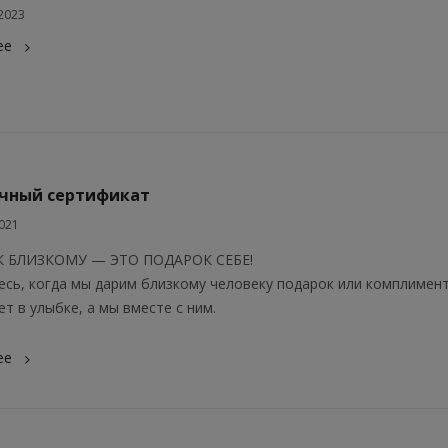
2023
ее
чный сертификат
021
 БЛИЗКОМУ — ЭТО ПОДАРОК СЕБЕ!
есь, когда мы дарим близкому человеку подарок или комплимен
т в улыбке, а мы вместе с ним.
ее