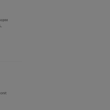
екции
.
onit