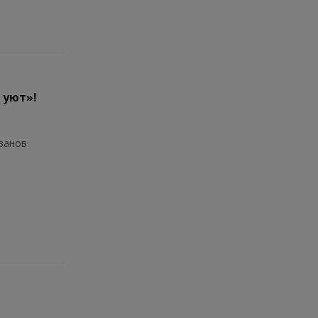
 уют»!
иванов
я