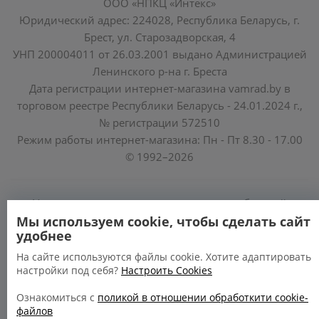
ООО «НПКЦ «Интекс»
Юридический адрес: 224028, Республика Беларусь, г.
Брест, ул. Старозадворская, 4
УНП 200004011 от 26.03.2001 выдано Администрацией
Ленинского р-на г. Бреста
Дата регистрации интернет-магазина vamrad.by в
торговом реестре Республики Беларусь - 24.01.2024 г.,
№ регистрации 572510
Режим работы интернет-магазина: Пн - Пт 8.30 - 17.00
© 1992–2026
Уполномоченные по защите прав потребителей
облисполкомов, Минского горисполкома:
Мы используем cookie, чтобы сделать сайт
удобнее
https://www.mart.gov.by/activity/zashchita-prav-
potrebiteley/
На сайте используются файлы cookie. Хотите адаптировать
настройки под себя?
Настроить Cookies
БРЕСТСКАЯ ОБЛАСТЬ тел. (80162) 26 97 69;
ГРОДНЕНСКАЯ ОБЛАСТЬ тел. (80152) 73 56 63
Ознакомиться с
поликой в отношении обработкити cookie-
файлов