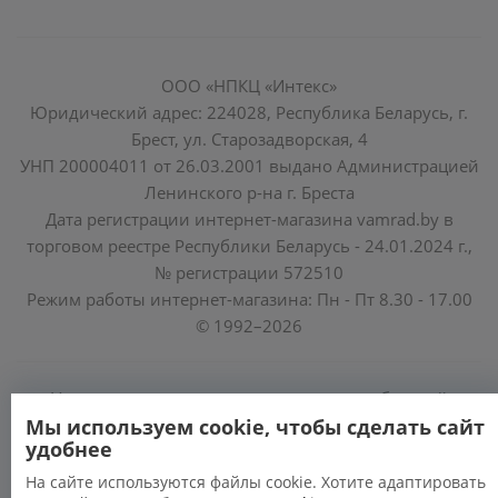
ООО «НПКЦ «Интекс»
Юридический адрес: 224028, Республика Беларусь, г.
Брест, ул. Старозадворская, 4
УНП 200004011 от 26.03.2001 выдано Администрацией
Ленинского р-на г. Бреста
Дата регистрации интернет-магазина vamrad.by в
торговом реестре Республики Беларусь - 24.01.2024 г.,
№ регистрации 572510
Режим работы интернет-магазина: Пн - Пт 8.30 - 17.00
© 1992–2026
Уполномоченные по защите прав потребителей
облисполкомов, Минского горисполкома:
Мы используем cookie, чтобы сделать сайт
удобнее
https://www.mart.gov.by/activity/zashchita-prav-
potrebiteley/
На сайте используются файлы cookie. Хотите адаптировать