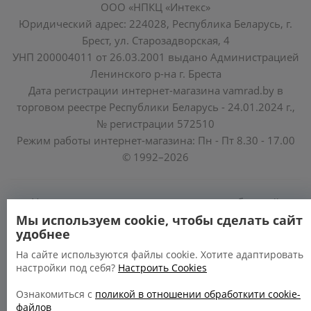
ООО «НПКЦ «Интекс»
Юридический адрес: 224028, Республика Беларусь, г.
Брест, ул. Старозадворская, 4
УНП 200004011 от 26.03.2001 выдано Администрацией
Ленинского р-на г. Бреста
Дата регистрации интернет-магазина vamrad.by в
торговом реестре Республики Беларусь - 24.01.2024 г.,
№ регистрации 572510
Режим работы интернет-магазина: Пн - Пт 8.30 - 17.00
© 1992–2026
Уполномоченные по защите прав потребителей
облисполкомов, Минского горисполкома:
Мы используем cookie, чтобы сделать сайт
удобнее
https://www.mart.gov.by/activity/zashchita-prav-
potrebiteley/
На сайте используются файлы cookie. Хотите адаптировать
настройки под себя?
Настроить Cookies
БРЕСТСКАЯ ОБЛАСТЬ тел. (80162) 26 97 69;
ГРОДНЕНСКАЯ ОБЛАСТЬ тел. (80152) 73 56 63
Ознакомиться с
поликой в отношении обработкити cookie-
файлов