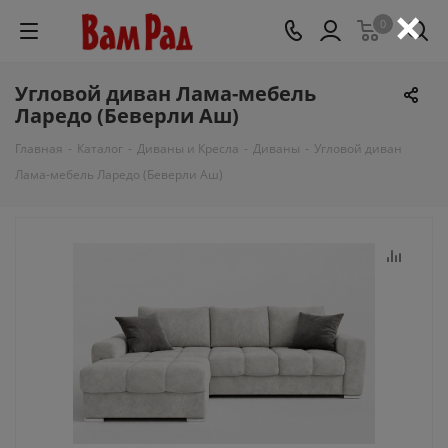
×
0
Угловой диван Лама-мебель
Ларедо (Беверли Аш)
Главная
-
Каталог
-
Диваны и Кресла
-
Диваны
-
Угловой диван
Лама-мебель Ларедо (Беверли Аш)