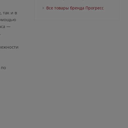
Все товары бренда Прогресс
 так и в
помощью
аса —
.
лежности
 по