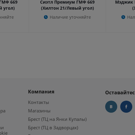
ГМФ 669
Сиэтл Премиум ГМФ 669
Мэджик 
й угол)
(Хилтон 21/Левый угол)
(
чняйте
Наличие уточняйте
Нал
Компания
Оставайтес
Контакты
ара
Магазины
Брест (ТЦ на Янки Купалы)
ии
Брест (ТЦ в Задворцах)
okie