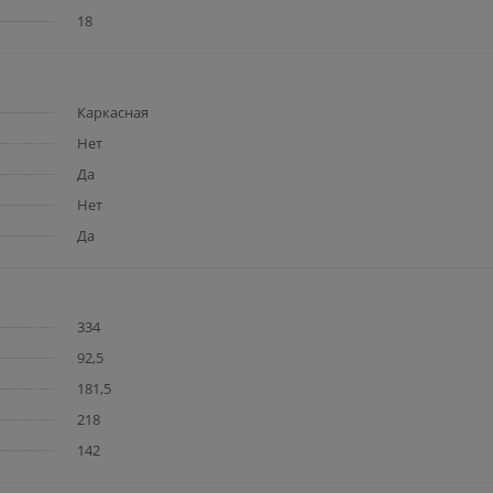
18
Каркасная
Нет
Да
Нет
Да
334
92,5
181,5
218
142