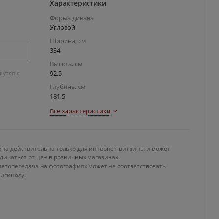
Характеристики
Форма дивана
Угловой
Ширина, см
334
Высота, см
утся с
92,5
Глубина, см
181,5
Все характеристики
ена действительна только для интернет-витрины и может
личаться от цен в розничных магазинах.
ветопередача на фотографиях может не соответствовать
ригиналу.