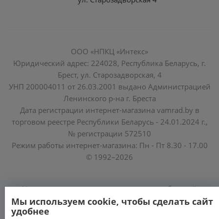
ООО «НПКЦ «Интекс»
Юридический адрес: 224028, Республика Беларусь, г.
Брест, ул. Старозадворская, 4
УНП 200004011 от 26.03.2001 выдано Администрацией
Ленинского р-на г. Бреста
Дата регистрации интернет-магазина vamrad.by в
торговом реестре Республики Беларусь - 24.01.2024 г.,
№ регистрации 572510
Режим работы интернет-магазина: Пн - Пт 8.30 - 17.00
© 1992–2026
Уполномоченные по защите прав потребителей
Мы используем cookie, чтобы сделать сайт
облисполкомов, Минского горисполкома:
удобнее
https://www.mart.gov.by/activity/zashchita-prav-