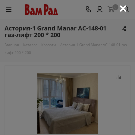
×
0
Астория-1 Grand Manar АС-148-01
газ-лифт 200 * 200
Главная
-
Каталог
-
Кровати
-
Астория-1 Grand Manar АС-148-01 газ-
лифт 200 * 200