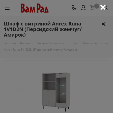
×
0
Шкаф с витриной Anrex Runa
1V1D2N (Персидский жемчуг/
Амарок)
Главная
-
Каталог
-
Шкафы и Стеллажи
-
Шкафы
-
Шкаф с витриной
Anrex Runa 1V1D2N (Персидский жемчуг/Амарок)