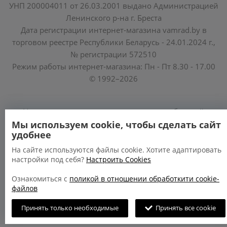
УНП 200004011 от 26.03.2001 выдано Администрацией
Ленинского р-на г. Бреста
Дата регистрации интернет-магазина vamrad.by в
торговом реестре Республики Беларусь - 24.01.2024 г.,
№ регистрации 572510
Режим работы интернет-магазина: Пн - Пт 8.30 - 17.00
© 1992–2026
Уполномоченные по защите прав потребителей
облисполкомов, Минского горисполкома:
Мы используем cookie, чтобы сделать сайт
удобнее
https://www.mart.gov.by/activity/zashchita-prav-
potrebiteley/
На сайте используются файлы cookie. Хотите адаптировать
настройки под себя?
Настроить Cookies
БРЕСТСКАЯ ОБЛАСТЬ тел. (80162) 26 97 69;
ГРОДНЕНСКАЯ ОБЛАСТЬ тел. (80152) 73 56 63
Ознакомиться с
поликой в отношении обработкити cookie-
файлов
Принять только необходимые
Принять все cookie