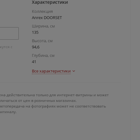
Характеристики
Коллекция
Anrex DOORSET
Ширина, см
135
Высота, см
утся с
94,6
Глубина, см
41
Все характеристики
ена действительна только для интернет-витрины и может
личаться от цен в розничных магазинах.
ветопередача на фотографиях может не соответствовать
ригиналу.