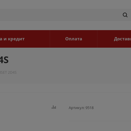
а и кредит
Оплата
Достав
4S
RSET 2D4S
Артикул:
9518