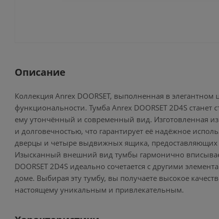
Описание
Коллекция Anrex DOORSET, выполненная в элегантном ц
функциональности. Тумба Anrex DOORSET 2D4S станет 
ему утончённый и современный вид. Изготовленная из
и долговечностью, что гарантирует её надёжное испол
дверцы и четыре выдвижных ящика, предоставляющих 
Изысканный внешний вид тумбы гармонично вписываетс
DOORSET 2D4S идеально сочетается с другими элемент
доме. Выбирая эту тумбу, вы получаете высокое качеств
настоящему уникальным и привлекательным.