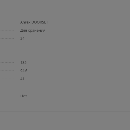
Anrex DOORSET
Для хранения
24
135
94,6
41
Нет