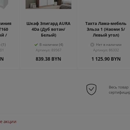
линия
Шкаф Элигард AURA
Тахта Лама-мебель
Т160
4Dа (Дуб вотан/
Эльза 1 (Наоми 5/
ый /
Белый)
Левый угол)
 (1)
В наличии (4)
Нет в наличии
301
Артикул: 89567
Артикул: 86332
YN
839.38
BYN
1 125.90
BYN
Весь товар
сертифици
е акции