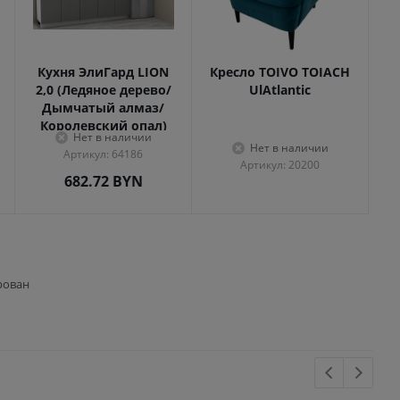
Кухня ЭлиГард LION
Кресло TOIVO TOIACH
2,0 (Ледяное дерево/
UlAtlantic
Дымчатый алмаз/
Королевский опал)
Нет в наличии
Нет в наличии
Артикул: 64186
Артикул: 20200
682.72
BYN
рован