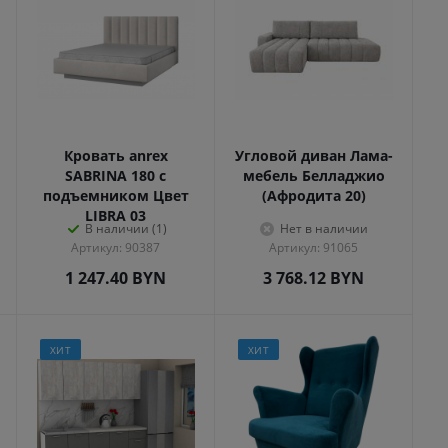
Кровать anrex
Угловой диван Лама-
SABRINA 180 с
мебель Белладжио
подъемником Цвет
(Афродита 20)
LIBRA 03
В наличии (1)
Нет в наличии
Артикул: 90387
Артикул: 91065
1 247.40
BYN
3 768.12
BYN
ХИТ
ХИТ