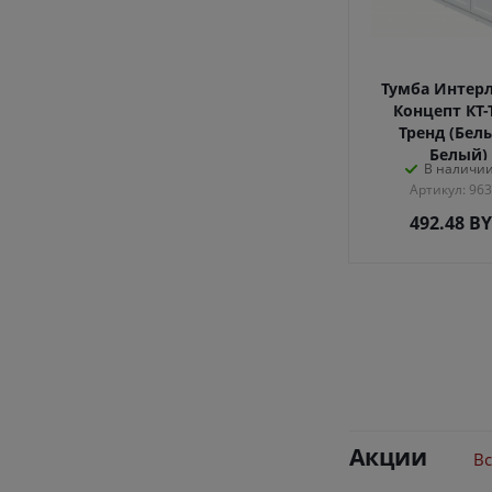
Тумба Интер
Концепт КТ-
Тренд (Бел
Белый)
В наличии
Артикул: 96
492.48
B
Акции
Вс