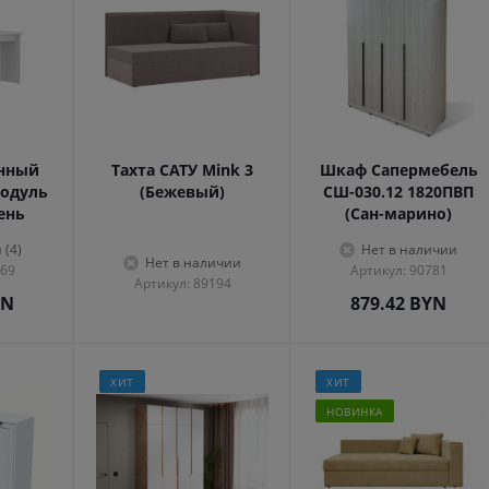
енный
Тахта САТУ Mink 3
Шкаф Сапермебель
одуль
(Бежевый)
СШ-030.12 1820ПВП
сень
(Сан-марино)
 (4)
Нет в наличии
Нет в наличии
569
Артикул: 90781
Артикул: 89194
YN
879.42
BYN
ХИТ
ХИТ
НОВИНКА