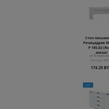
Стол письм
Речицадрев М
Р 185.02 (Я
анкор)
В наличии
Артикул: 89
174.25
B
ХИТ