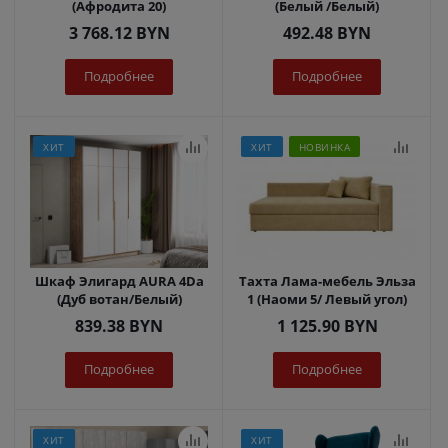
(Афродита 20)
(Белый /Белый)
3 768.12
BYN
492.48
BYN
Подробнее
Подробнее
ХИТ
ХИТ
НОВИНКА
Шкаф Элигард AURA 4Dа
Тахта Лама-мебель Эльза
(Дуб вотан/Белый)
1 (Наоми 5/ Левый угол)
839.38
BYN
1 125.90
BYN
Подробнее
Подробнее
ХИТ
ХИТ