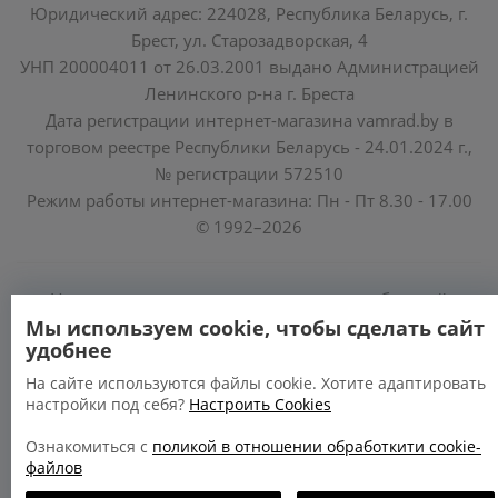
Юридический адрес: 224028, Республика Беларусь, г.
Брест, ул. Старозадворская, 4
УНП 200004011 от 26.03.2001 выдано Администрацией
Ленинского р-на г. Бреста
Дата регистрации интернет-магазина vamrad.by в
торговом реестре Республики Беларусь - 24.01.2024 г.,
№ регистрации 572510
Режим работы интернет-магазина: Пн - Пт 8.30 - 17.00
© 1992–2026
Уполномоченные по защите прав потребителей
облисполкомов, Минского горисполкома:
Мы используем cookie, чтобы сделать сайт
удобнее
https://www.mart.gov.by/activity/zashchita-prav-
potrebiteley/
На сайте используются файлы cookie. Хотите адаптировать
настройки под себя?
Настроить Cookies
БРЕСТСКАЯ ОБЛАСТЬ тел. (80162) 26 97 69;
ГРОДНЕНСКАЯ ОБЛАСТЬ тел. (80152) 73 56 63
Ознакомиться с
поликой в отношении обработкити cookie-
файлов