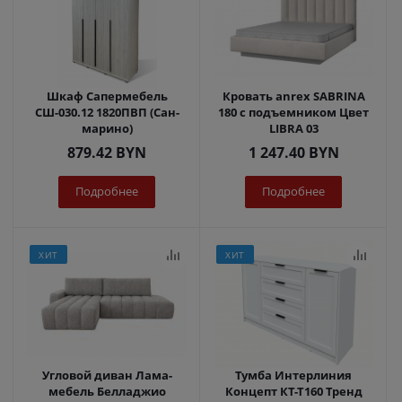
Шкаф Сапермебель
Кровать anrex SABRINA
СШ-030.12 1820ПВП (Сан-
180 с подъемником Цвет
марино)
LIBRA 03
879.42
BYN
1 247.40
BYN
Подробнее
Подробнее
ХИТ
ХИТ
Угловой диван Лама-
Тумба Интерлиния
мебель Белладжио
Концепт КТ-Т160 Тренд