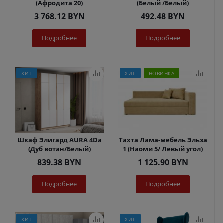
(Афродита 20)
(Белый /Белый)
3 768.12
BYN
492.48
BYN
Подробнее
Подробнее
ХИТ
ХИТ
НОВИНКА
Шкаф Элигард AURA 4Dа
Тахта Лама-мебель Эльза
(Дуб вотан/Белый)
1 (Наоми 5/ Левый угол)
839.38
BYN
1 125.90
BYN
Подробнее
Подробнее
ХИТ
ХИТ