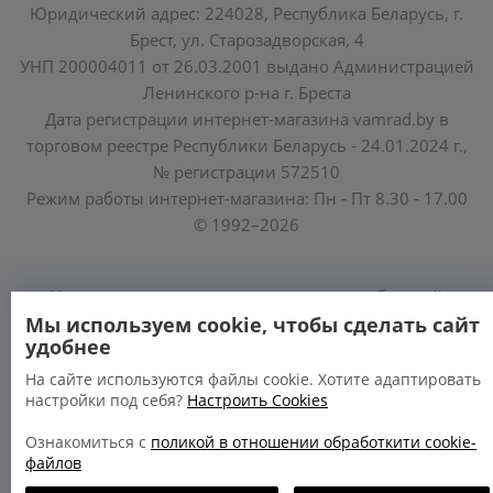
Юридический адрес: 224028, Республика Беларусь, г.
Брест, ул. Старозадворская, 4
УНП 200004011 от 26.03.2001 выдано Администрацией
Ленинского р-на г. Бреста
Дата регистрации интернет-магазина vamrad.by в
торговом реестре Республики Беларусь - 24.01.2024 г.,
№ регистрации 572510
Режим работы интернет-магазина: Пн - Пт 8.30 - 17.00
© 1992–2026
Уполномоченные по защите прав потребителей
облисполкомов, Минского горисполкома:
Мы используем cookie, чтобы сделать сайт
удобнее
https://www.mart.gov.by/activity/zashchita-prav-
potrebiteley/
На сайте используются файлы cookie. Хотите адаптировать
настройки под себя?
Настроить Cookies
БРЕСТСКАЯ ОБЛАСТЬ тел. (80162) 26 97 69;
ГРОДНЕНСКАЯ ОБЛАСТЬ тел. (80152) 73 56 63
Ознакомиться с
поликой в отношении обработкити cookie-
файлов