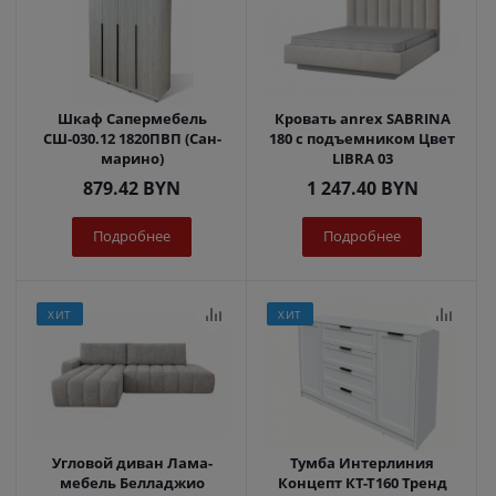
Шкаф Сапермебель
Кровать anrex SABRINA
СШ-030.12 1820ПВП (Сан-
180 с подъемником Цвет
марино)
LIBRA 03
879.42
BYN
1 247.40
BYN
Подробнее
Подробнее
ХИТ
ХИТ
Угловой диван Лама-
Тумба Интерлиния
мебель Белладжио
Концепт КТ-Т160 Тренд