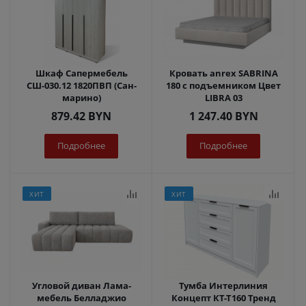
Шкаф Сапермебель
Кровать anrex SABRINA
СШ-030.12 1820ПВП (Сан-
180 с подъемником Цвет
марино)
LIBRA 03
879.42
BYN
1 247.40
BYN
Подробнее
Подробнее
ХИТ
ХИТ
Угловой диван Лама-
Тумба Интерлиния
мебель Белладжио
Концепт КТ-Т160 Тренд