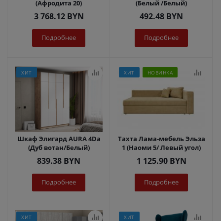
(Афродита 20)
(Белый /Белый)
3 768.12
BYN
492.48
BYN
Подробнее
Подробнее
ХИТ
ХИТ
НОВИНКА
Шкаф Элигард AURA 4Dа
Тахта Лама-мебель Эльза
(Дуб вотан/Белый)
1 (Наоми 5/ Левый угол)
839.38
BYN
1 125.90
BYN
Подробнее
Подробнее
ХИТ
ХИТ