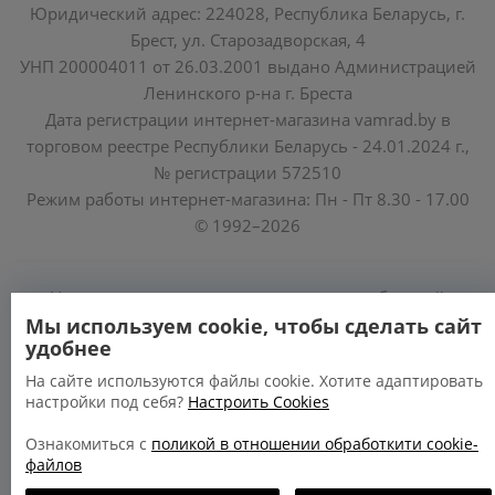
Юридический адрес: 224028, Республика Беларусь, г.
Брест, ул. Старозадворская, 4
УНП 200004011 от 26.03.2001 выдано Администрацией
Ленинского р-на г. Бреста
Дата регистрации интернет-магазина vamrad.by в
торговом реестре Республики Беларусь - 24.01.2024 г.,
№ регистрации 572510
Режим работы интернет-магазина: Пн - Пт 8.30 - 17.00
© 1992–2026
Уполномоченные по защите прав потребителей
облисполкомов, Минского горисполкома:
Мы используем cookie, чтобы сделать сайт
удобнее
https://www.mart.gov.by/activity/zashchita-prav-
potrebiteley/
На сайте используются файлы cookie. Хотите адаптировать
настройки под себя?
Настроить Cookies
БРЕСТСКАЯ ОБЛАСТЬ тел. (80162) 26 97 69;
ГРОДНЕНСКАЯ ОБЛАСТЬ тел. (80152) 73 56 63
Ознакомиться с
поликой в отношении обработкити cookie-
файлов