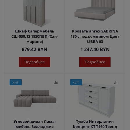
Шкаф Сапермебель
Кровать anrex SABRINA
СШ-030.12 1820ПВП (Сан-
180 с подъемником Цвет
марино)
LIBRA 03
879.42
BYN
1 247.40
BYN
Подробнее
Подробнее
ХИТ
ХИТ
Угловой диван Лама-
Тумба Интерлиния
мебель Белладжио
Концепт КТ-Т160 Тренд