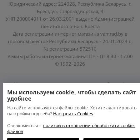
Юридический адрес: 224028, Республика Беларусь, г.
Брест, ул. Старозадворская, 4
УНП 200004011 от 26.03.2001 выдано Администрацией
Ленинского р-на г. Бреста
Дата регистрации интернет-магазина vamrad.by в
торговом реестре Республики Беларусь - 24.01.2024 г.,
№ регистрации 572510
Режим работы интернет-магазина: Пн - Пт 8.30 - 17.00
© 1992–2026
Уполномоченные по защите прав потребителей
облисполкомов, Минского горисполкома:
Мы используем cookie, чтобы сделать сайт
удобнее
https://www.mart.gov.by/activity/zashchita-prav-
potrebiteley/
На сайте используются файлы cookie. Хотите адаптировать
настройки под себя?
Настроить Cookies
БРЕСТСКАЯ ОБЛАСТЬ тел. (80162) 26 97 69;
ГРОДНЕНСКАЯ ОБЛАСТЬ тел. (80152) 73 56 63
Ознакомиться с
поликой в отношении обработкити cookie-
файлов