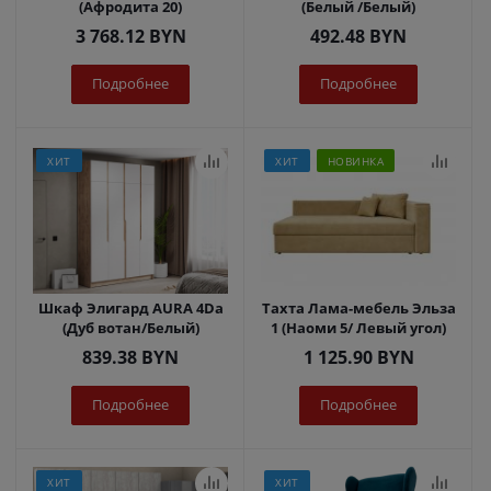
(Афродита 20)
(Белый /Белый)
3 768.12
BYN
492.48
BYN
Подробнее
Подробнее
ХИТ
ХИТ
НОВИНКА
Шкаф Элигард AURA 4Dа
Тахта Лама-мебель Эльза
(Дуб вотан/Белый)
1 (Наоми 5/ Левый угол)
839.38
BYN
1 125.90
BYN
Подробнее
Подробнее
ХИТ
ХИТ