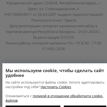
Юридический адрес: 224028, Республика Беларусь, г.
Брест, ул. Старозадворская, 4
УНП 200004011 от 26.03.2001 выдано Администрацией
Ленинского р-на г. Бреста
Дата регистрации интернет-магазина vamrad.by в
торговом реестре Республики Беларусь - 24.01.2024 г.,
№ регистрации 572510
Режим работы интернет-магазина: Пн - Пт 8.30 - 17.00
© 1992–2026
Уполномоченные по защите прав потребителей
облисполкомов, Минского горисполкома:
Мы используем cookie, чтобы сделать сайт
удобнее
https://www.mart.gov.by/activity/zashchita-prav-
potrebiteley/
На сайте используются файлы cookie. Хотите адаптировать
настройки под себя?
Настроить Cookies
БРЕСТСКАЯ ОБЛАСТЬ тел. (80162) 26 97 69;
ГРОДНЕНСКАЯ ОБЛАСТЬ тел. (80152) 73 56 63
Ознакомиться с
поликой в отношении обработкити cookie-
файлов