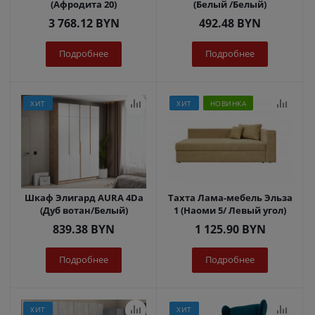
(Афродита 20)
(Белый /Белый)
3 768.12
BYN
492.48
BYN
Подробнее
Подробнее
ХИТ
ХИТ
НОВИНКА
Шкаф Элигард AURA 4Dа
Тахта Лама-мебель Эльза
(Дуб вотан/Белый)
1 (Наоми 5/ Левый угол)
839.38
BYN
1 125.90
BYN
Подробнее
Подробнее
ХИТ
ХИТ