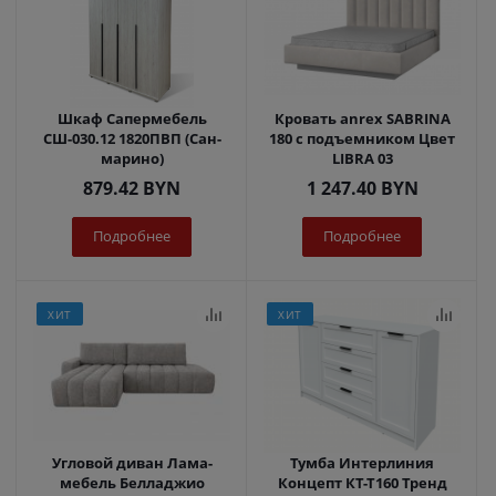
Шкаф Сапермебель
Кровать anrex SABRINA
СШ-030.12 1820ПВП (Сан-
180 с подъемником Цвет
марино)
LIBRA 03
879.42
BYN
1 247.40
BYN
Подробнее
Подробнее
ХИТ
ХИТ
Угловой диван Лама-
Тумба Интерлиния
мебель Белладжио
Концепт КТ-Т160 Тренд