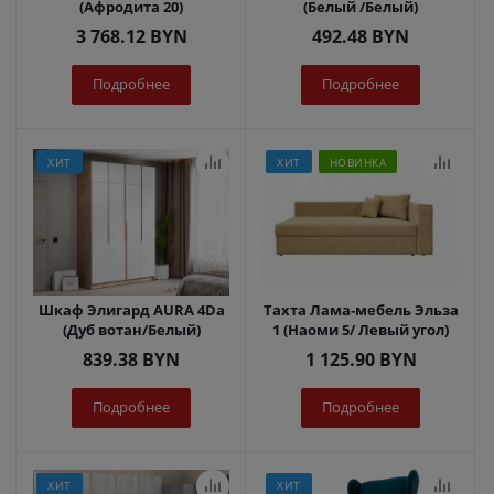
(Афродита 20)
(Белый /Белый)
3 768.12
BYN
492.48
BYN
Подробнее
Подробнее
ХИТ
ХИТ
НОВИНКА
Шкаф Элигард AURA 4Dа
Тахта Лама-мебель Эльза
(Дуб вотан/Белый)
1 (Наоми 5/ Левый угол)
839.38
BYN
1 125.90
BYN
Подробнее
Подробнее
ХИТ
ХИТ