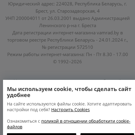
Юридический адрес: 224028, Республика Беларусь, г.
Брест, ул. Старозадворская, 4
УНП 200004011 от 26.03.2001 выдано Администрацией
Ленинского р-на г. Бреста
Дата регистрации интернет-магазина vamrad.by в
торговом реестре Республики Беларусь - 24.01.2024 г.,
№ регистрации 572510
Режим работы интернет-магазина: Пн - Пт 8.30 - 17.00
© 1992–2026
Уполномоченные по защите прав потребителей
облисполкомов, Минского горисполкома:
Мы используем cookie, чтобы сделать сайт
удобнее
https://www.mart.gov.by/activity/zashchita-prav-
potrebiteley/
На сайте используются файлы cookie. Хотите адаптировать
настройки под себя?
Настроить Cookies
БРЕСТСКАЯ ОБЛАСТЬ тел. (80162) 26 97 69;
ГРОДНЕНСКАЯ ОБЛАСТЬ тел. (80152) 73 56 63
Ознакомиться с
поликой в отношении обработкити cookie-
файлов