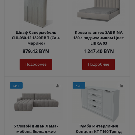
Шкаф Сапермебель
Кровать anrex SABRINA
СШ-030.12 1820ПВП (Сан-
180 с подъемником Цвет
марино)
LIBRA 03
879.42
BYN
1 247.40
BYN
Подробнее
Подробнее
ХИТ
ХИТ
Угловой диван Лама-
Тумба Интерлиния
мебель Белладжио
Концепт КТ-Т160 Тренд