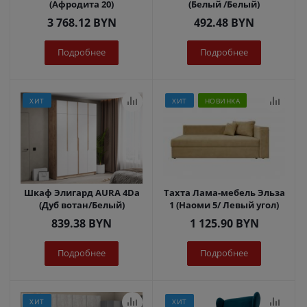
(Афродита 20)
(Белый /Белый)
3 768.12
BYN
492.48
BYN
Подробнее
Подробнее
ХИТ
ХИТ
НОВИНКА
Шкаф Элигард AURA 4Dа
Тахта Лама-мебель Эльза
(Дуб вотан/Белый)
1 (Наоми 5/ Левый угол)
839.38
BYN
1 125.90
BYN
Подробнее
Подробнее
ХИТ
ХИТ