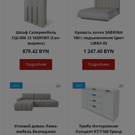
Шкаф Сапермебель
Кровать anrex SABRINA
СШ-030.12 1820ПВП (Сан-
180 с подъемником Цвет
марино)
LIBRA 03
879.42
BYN
1 247.40
BYN
Подробнее
Подробнее
ХИТ
ХИТ
Угловой диван Лама-
Тумба Интерлиния
мебель Белладжио
Концепт КТ-Т160 Тренд