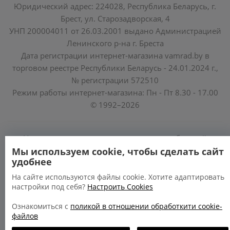
Юридический адрес: 224028, Республика Беларусь, г.
Брест, ул. Старозадворская, 4
УНП 200004011 от 26.03.2001 выдано Администрацией
Ленинского р-на г. Бреста
Дата регистрации интернет-магазина vamrad.by в
торговом реестре Республики Беларусь - 24.01.2024 г.,
№ регистрации 572510
Режим работы интернет-магазина: Пн - Пт 8.30 - 17.00
© 1992–2026
Уполномоченные по защите прав потребителей
облисполкомов, Минского горисполкома:
Мы используем cookie, чтобы сделать сайт
удобнее
https://www.mart.gov.by/activity/zashchita-prav-
potrebiteley/
На сайте используются файлы cookie. Хотите адаптировать
настройки под себя?
Настроить Cookies
БРЕСТСКАЯ ОБЛАСТЬ тел. (80162) 26 97 69;
ГРОДНЕНСКАЯ ОБЛАСТЬ тел. (80152) 73 56 63
Ознакомиться с
поликой в отношении обработкити cookie-
файлов