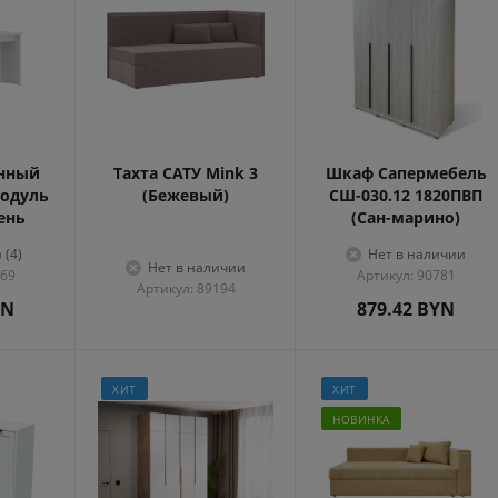
енный
Тахта САТУ Mink 3
Шкаф Сапермебель
одуль
(Бежевый)
СШ-030.12 1820ПВП
сень
(Сан-марино)
 (4)
Нет в наличии
Нет в наличии
569
Артикул: 90781
Артикул: 89194
YN
879.42
BYN
ХИТ
ХИТ
НОВИНКА