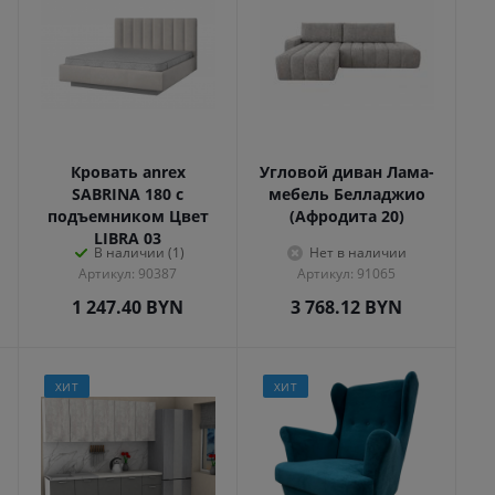
Кровать anrex
Угловой диван Лама-
SABRINA 180 с
мебель Белладжио
подъемником Цвет
(Афродита 20)
LIBRA 03
В наличии (1)
Нет в наличии
Артикул: 90387
Артикул: 91065
1 247.40
BYN
3 768.12
BYN
ХИТ
ХИТ