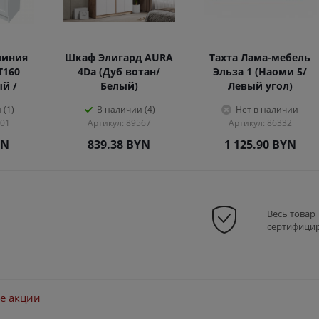
линия
Шкаф Элигард AURA
Тахта Лама-мебель
Т160
4Dа (Дуб вотан/
Эльза 1 (Наоми 5/
ый /
Белый)
Левый угол)
 (1)
В наличии (4)
Нет в наличии
301
Артикул: 89567
Артикул: 86332
YN
839.38
BYN
1 125.90
BYN
Весь товар
сертифици
е акции