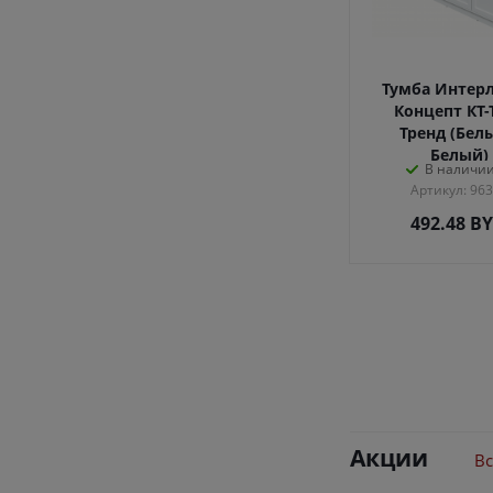
Тумба Интер
Концепт КТ-
Тренд (Бел
Белый)
В наличии
Артикул: 96
492.48
B
Акции
Вс