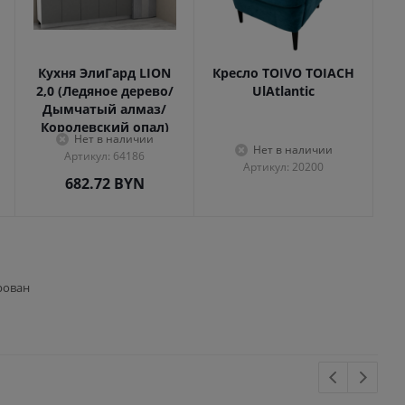
Кухня ЭлиГард LION
Кресло TOIVO TOIACH
2,0 (Ледяное дерево/
UlAtlantic
Дымчатый алмаз/
Королевский опал)
Нет в наличии
Нет в наличии
Артикул: 64186
Артикул: 20200
682.72
BYN
рован