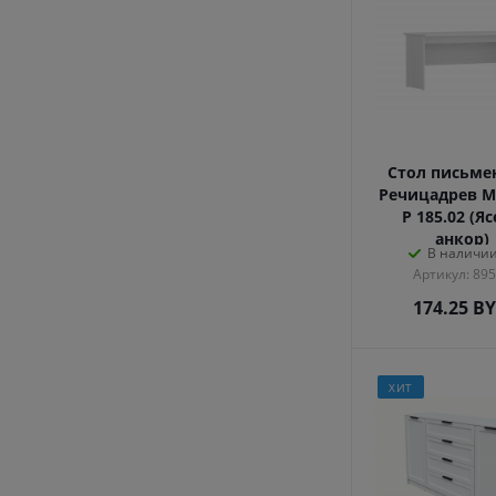
Стол письм
Речицадрев М
Р 185.02 (Я
анкор)
В наличии
Артикул: 89
174.25
B
ХИТ