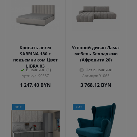
Кровать anrex
Угловой диван Лама-
SABRINA 180 с
мебель Белладжио
подъемником Цвет
(Афродита 20)
LIBRA 03
В наличии (1)
Нет в наличии
Артикул: 90387
Артикул: 91065
1 247.40
BYN
3 768.12
BYN
ХИТ
ХИТ