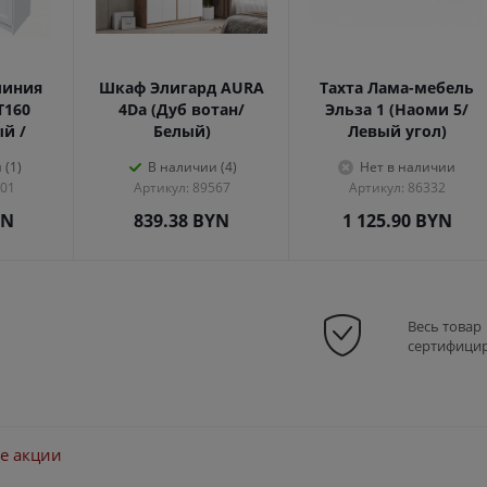
линия
Шкаф Элигард AURA
Тахта Лама-мебель
Т160
4Dа (Дуб вотан/
Эльза 1 (Наоми 5/
ый /
Белый)
Левый угол)
 (1)
В наличии (4)
Нет в наличии
301
Артикул: 89567
Артикул: 86332
YN
839.38
BYN
1 125.90
BYN
Весь товар
сертифици
е акции