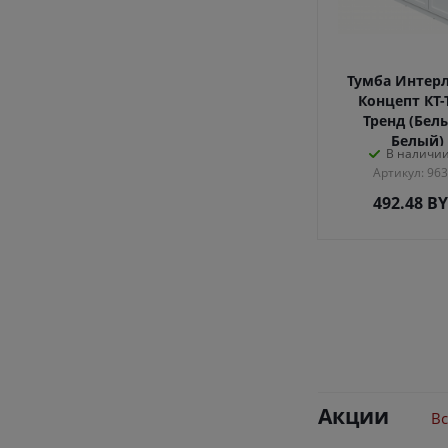
Тумба Интер
Концепт КТ-
Тренд (Бел
Белый)
В наличии
Артикул: 96
492.48
B
Акции
Вс