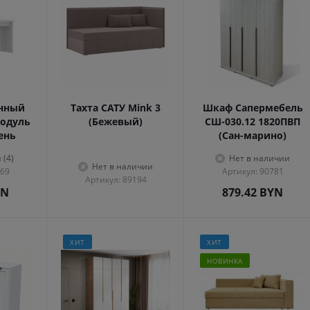
енный
Тахта САТУ Mink 3
Шкаф Сапермебель
одуль
(Бежевый)
СШ-030.12 1820ПВП
сень
(Сан-марино)
 (4)
Нет в наличии
Нет в наличии
569
Артикул: 90781
Артикул: 89194
YN
879.42
BYN
ХИТ
ХИТ
НОВИНКА