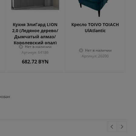
Кухня ЭлиГард LION
Кресло TOIVO TOIACH
2,0 (Ледяное дерево/
UlAtlantic
Дымчатый алмаз/
Королевский опал)
Нет в наличии
Нет в наличии
Артикул: 64186
Артикул: 20200
682.72
BYN
рован