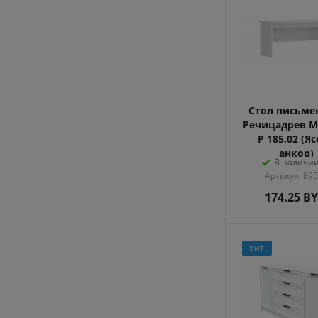
Стол письм
Речицадрев М
Р 185.02 (Я
анкор)
В наличии
Артикул: 89
174.25
B
ХИТ