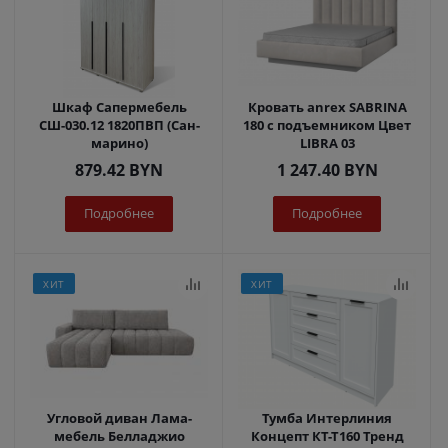
Шкаф Сапермебель
Кровать anrex SABRINA
СШ-030.12 1820ПВП (Сан-
180 с подъемником Цвет
марино)
LIBRA 03
879.42
BYN
1 247.40
BYN
Подробнее
Подробнее
ХИТ
ХИТ
Угловой диван Лама-
Тумба Интерлиния
мебель Белладжио
Концепт КТ-Т160 Тренд