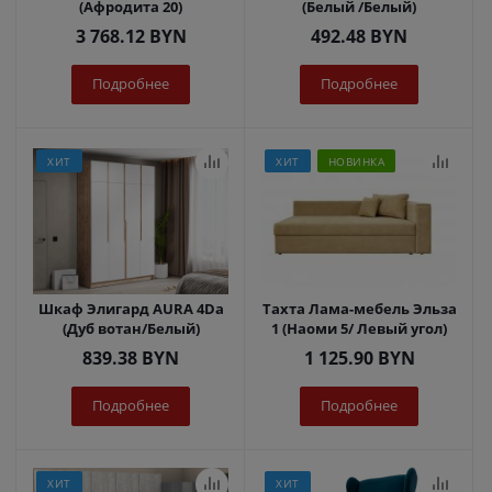
(Афродита 20)
(Белый /Белый)
3 768.12
BYN
492.48
BYN
Подробнее
Подробнее
ХИТ
ХИТ
НОВИНКА
Шкаф Элигард AURA 4Dа
Тахта Лама-мебель Эльза
(Дуб вотан/Белый)
1 (Наоми 5/ Левый угол)
839.38
BYN
1 125.90
BYN
Подробнее
Подробнее
ХИТ
ХИТ