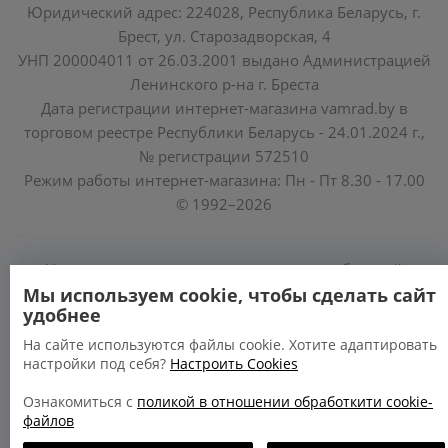
Юридический адрес: 224028, Республика Беларусь, г.
Брест, ул. Старозадворская, 4
УНП 200004011 от 26.03.2001 выдано Администрацией
Ленинского р-на г. Бреста
Дата регистрации интернет-магазина vamrad.by в
торговом реестре Республики Беларусь - 24.01.2024 г.,
№ регистрации 572510
Режим работы интернет-магазина: Пн - Пт 8.30 - 17.00
© 1992–2026
Уполномоченные по защите прав потребителей
облисполкомов, Минского горисполкома:
Мы используем cookie, чтобы сделать сайт
удобнее
https://www.mart.gov.by/activity/zashchita-prav-
potrebiteley/
На сайте используются файлы cookie. Хотите адаптировать
настройки под себя?
Настроить Cookies
БРЕСТСКАЯ ОБЛАСТЬ тел. (80162) 26 97 69;
ГРОДНЕНСКАЯ ОБЛАСТЬ тел. (80152) 73 56 63
Ознакомиться с
поликой в отношении обработкити cookie-
файлов