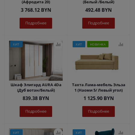
(Афродита 20)
(Белый /Белый)
3 768.12
BYN
492.48
BYN
Подробнее
Подробнее
ХИТ
ХИТ
НОВИНКА
Шкаф Элигард AURA 4Dа
Тахта Лама-мебель Эльза
(Дуб вотан/Белый)
1 (Наоми 5/ Левый угол)
839.38
BYN
1 125.90
BYN
Подробнее
Подробнее
ХИТ
ХИТ