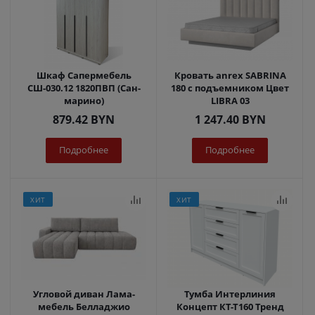
Шкаф Сапермебель
Кровать anrex SABRINA
СШ-030.12 1820ПВП (Сан-
180 с подъемником Цвет
марино)
LIBRA 03
879.42
BYN
1 247.40
BYN
Подробнее
Подробнее
ХИТ
ХИТ
Угловой диван Лама-
Тумба Интерлиния
мебель Белладжио
Концепт КТ-Т160 Тренд