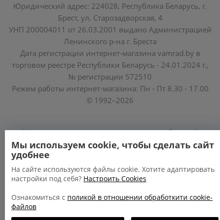
Юридический адрес: 224028, Республика Беларусь, г.
Брест, ул. Старозадворская, 4
УНП 200004011 от 26.03.2001 выдано Администрацией
Ленинского р-на г. Бреста
Дата регистрации интернет-магазина vamrad.by в
торговом реестре Республики Беларусь - 24.01.2024 г.,
№ регистрации 572510
Режим работы интернет-магазина: Пн - Пт 8.30 - 17.00
© 1992–2026
Уполномоченные по защите прав потребителей
облисполкомов, Минского горисполкома:
Мы используем cookie, чтобы сделать сайт
удобнее
https://www.mart.gov.by/activity/zashchita-prav-
potrebiteley/
На сайте используются файлы cookie. Хотите адаптировать
настройки под себя?
Настроить Cookies
БРЕСТСКАЯ ОБЛАСТЬ тел. (80162) 26 97 69;
ГРОДНЕНСКАЯ ОБЛАСТЬ тел. (80152) 73 56 63
Ознакомиться с
поликой в отношении обработкити cookie-
файлов