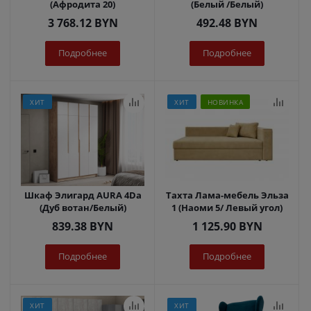
(Афродита 20)
(Белый /Белый)
3 768.12
BYN
492.48
BYN
Подробнее
Подробнее
ХИТ
ХИТ
НОВИНКА
Шкаф Элигард AURA 4Dа
Тахта Лама-мебель Эльза
(Дуб вотан/Белый)
1 (Наоми 5/ Левый угол)
839.38
BYN
1 125.90
BYN
Подробнее
Подробнее
ХИТ
ХИТ