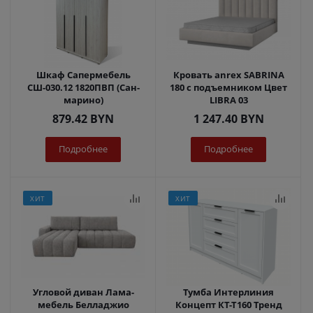
Шкаф Сапермебель
Кровать anrex SABRINA
СШ-030.12 1820ПВП (Сан-
180 с подъемником Цвет
марино)
LIBRA 03
879.42
BYN
1 247.40
BYN
Подробнее
Подробнее
ХИТ
ХИТ
Угловой диван Лама-
Тумба Интерлиния
мебель Белладжио
Концепт КТ-Т160 Тренд