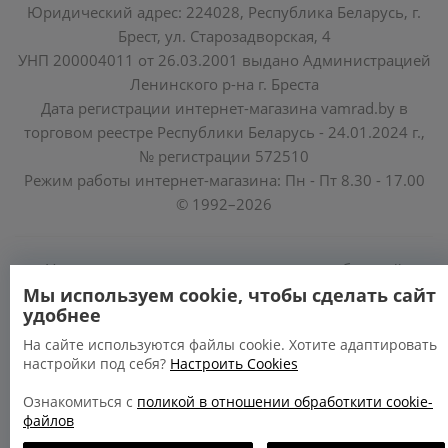
Юридический адрес: 224028, Республика Беларусь, г.
Брест, ул. Старозадворская, 4
УНП 200004011 от 26.03.2001 выдано Администрацией
Ленинского р-на г. Бреста
Дата регистрации интернет-магазина vamrad.by в
торговом реестре Республики Беларусь - 24.01.2024 г.,
№ регистрации 572510
Режим работы интернет-магазина: Пн - Пт 8.30 - 17.00
© 1992–2026
Уполномоченные по защите прав потребителей
облисполкомов, Минского горисполкома:
Мы используем cookie, чтобы сделать сайт
удобнее
https://www.mart.gov.by/activity/zashchita-prav-
potrebiteley/
На сайте используются файлы cookie. Хотите адаптировать
настройки под себя?
Настроить Cookies
БРЕСТСКАЯ ОБЛАСТЬ тел. (80162) 26 97 69;
ГРОДНЕНСКАЯ ОБЛАСТЬ тел. (80152) 73 56 63
Ознакомиться с
поликой в отношении обработкити cookie-
файлов