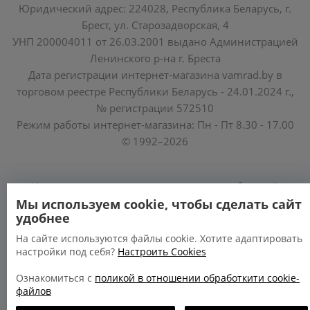
Юридический адрес: 224028, Республика Беларусь, г.
Брест, ул. Старозадворская, 4
УНП 200004011 от 26.03.2001 выдано Администрацией
Ленинского р-на г. Бреста
Дата регистрации интернет-магазина vamrad.by в
торговом реестре Республики Беларусь - 24.01.2024 г.,
№ регистрации 572510
Режим работы интернет-магазина: Пн - Пт 8.30 - 17.00
© 1992–2026
Уполномоченные по защите прав потребителей
облисполкомов, Минского горисполкома:
Мы используем cookie, чтобы сделать сайт
удобнее
https://www.mart.gov.by/activity/zashchita-prav-
potrebiteley/
На сайте используются файлы cookie. Хотите адаптировать
настройки под себя?
Настроить Cookies
БРЕСТСКАЯ ОБЛАСТЬ тел. (80162) 26 97 69;
ГРОДНЕНСКАЯ ОБЛАСТЬ тел. (80152) 73 56 63
Ознакомиться с
поликой в отношении обработкити cookie-
файлов