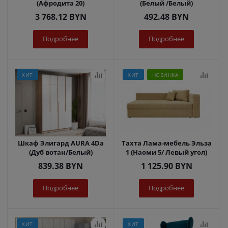
(Афродита 20)
(Белый /Белый)
3 768.12
BYN
492.48
BYN
Подробнее
Подробнее
ХИТ
ХИТ
НОВИНКА
Шкаф Элигард AURA 4Dа
Тахта Лама-мебель Эльза
(Дуб вотан/Белый)
1 (Наоми 5/ Левый угол)
839.38
BYN
1 125.90
BYN
Подробнее
Подробнее
ХИТ
ХИТ