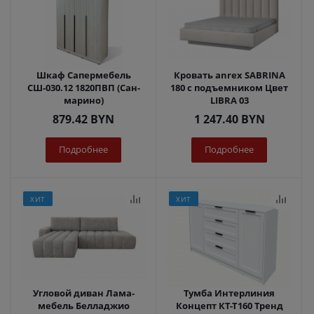
Шкаф Сапермебель
Кровать anrex SABRINA
СШ-030.12 1820ПВП (Сан-
180 с подъемником Цвет
марино)
LIBRA 03
879.42
BYN
1 247.40
BYN
Подробнее
Подробнее
ХИТ
ХИТ
Угловой диван Лама-
Тумба Интерлиния
мебель Белладжио
Концепт КТ-Т160 Тренд