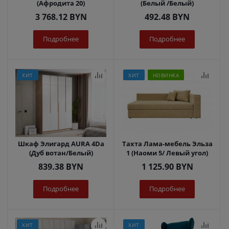
(Афродита 20)
(Белый /Белый)
3 768.12
BYN
492.48
BYN
Подробнее
Подробнее
ХИТ
ХИТ
НОВИНКА
Шкаф Элигард AURA 4Dа
Тахта Лама-мебель Эльза
(Дуб вотан/Белый)
1 (Наоми 5/ Левый угол)
839.38
BYN
1 125.90
BYN
Подробнее
Подробнее
ХИТ
ХИТ