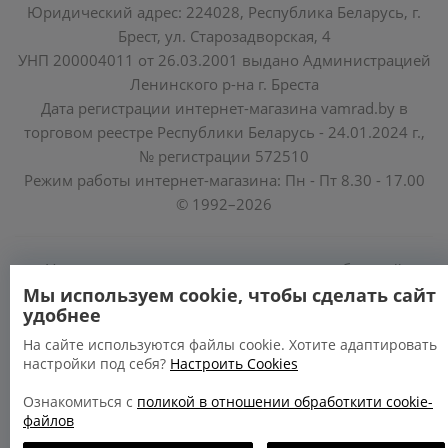
Юридический адрес: 224028, Республика Беларусь, г.
Брест, ул. Старозадворская, 4
УНП 200004011 от 26.03.2001 выдано Администрацией
Ленинского р-на г. Бреста
Дата регистрации интернет-магазина vamrad.by в
торговом реестре Республики Беларусь - 24.01.2024 г.,
№ регистрации 572510
Режим работы интернет-магазина: Пн - Пт 8.30 - 17.00
© 1992–2026
Уполномоченные по защите прав потребителей
облисполкомов, Минского горисполкома:
Мы используем cookie, чтобы сделать сайт
удобнее
https://www.mart.gov.by/activity/zashchita-prav-
potrebiteley/
На сайте используются файлы cookie. Хотите адаптировать
настройки под себя?
Настроить Cookies
БРЕСТСКАЯ ОБЛАСТЬ тел. (80162) 26 97 69;
ГРОДНЕНСКАЯ ОБЛАСТЬ тел. (80152) 73 56 63
Ознакомиться с
поликой в отношении обработкити cookie-
файлов