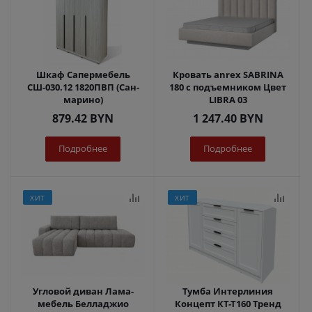
Шкаф Сапермебель
Кровать anrex SABRINA
СШ-030.12 1820ПВП (Сан-
180 с подъемником Цвет
марино)
LIBRA 03
879.42
BYN
1 247.40
BYN
Подробнее
Подробнее
ХИТ
ХИТ
Угловой диван Лама-
Тумба Интерлиния
мебель Белладжио
Концепт КТ-Т160 Тренд