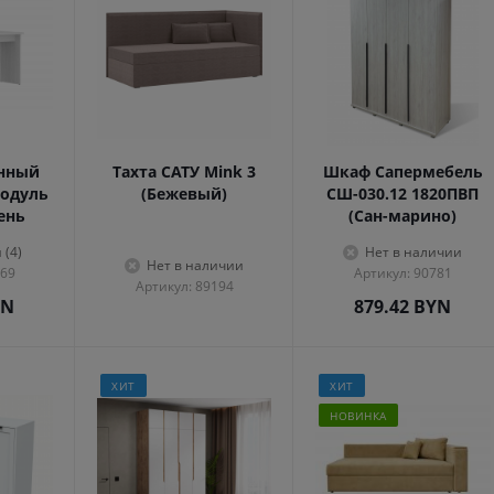
енный
Тахта САТУ Mink 3
Шкаф Сапермебель
одуль
(Бежевый)
СШ-030.12 1820ПВП
сень
(Сан-марино)
 (4)
Нет в наличии
Нет в наличии
569
Артикул: 90781
Артикул: 89194
YN
879.42
BYN
ХИТ
ХИТ
НОВИНКА