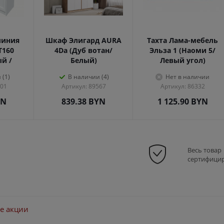
линия
Шкаф Элигард AURA
Тахта Лама-мебель
Т160
4Dа (Дуб вотан/
Эльза 1 (Наоми 5/
ый /
Белый)
Левый угол)
 (1)
В наличии (4)
Нет в наличии
301
Артикул: 89567
Артикул: 86332
YN
839.38
BYN
1 125.90
BYN
Весь товар
сертифици
е акции