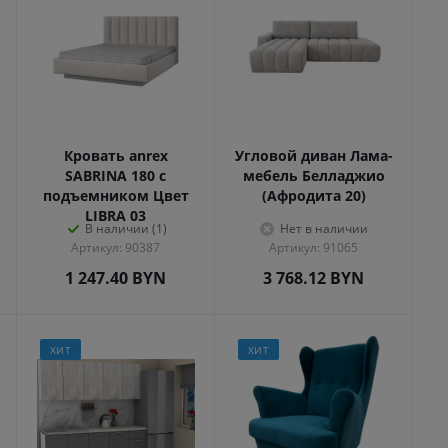
Кровать anrex
Угловой диван Лама-
SABRINA 180 с
мебель Белладжио
подъемником Цвет
(Афродита 20)
LIBRA 03
В наличии (1)
Нет в наличии
Артикул: 90387
Артикул: 91065
1 247.40
BYN
3 768.12
BYN
ХИТ
ХИТ