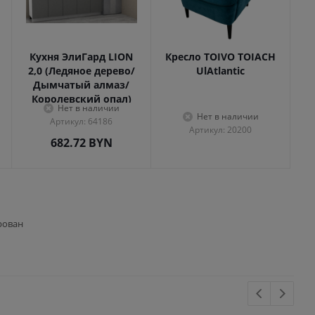
Кухня ЭлиГард LION
Кресло TOIVO TOIACH
2,0 (Ледяное дерево/
UlAtlantic
Дымчатый алмаз/
Королевский опал)
Нет в наличии
Нет в наличии
Артикул: 64186
Артикул: 20200
682.72
BYN
рован