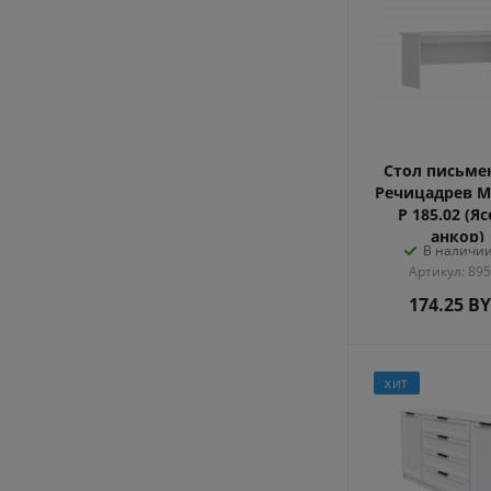
Стол письм
Речицадрев М
Р 185.02 (Я
анкор)
В наличии
Артикул: 89
174.25
B
ХИТ