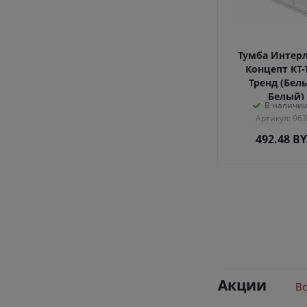
Тумба Интер
Концепт КТ-
Тренд (Бел
Белый)
В наличии
Артикул: 96
492.48
B
Акции
Вс