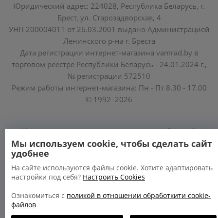
Юридический адрес: 224028, Республика Беларусь, г.
Брест, ул. Старозадворская, 4
УНП 200004011 от 26.03.2001 выдано Администрацией
Ленинского р-на г. Бреста
Дата регистрации интернет-магазина vamrad.by в
торговом реестре Республики Беларусь - 24.01.2024 г.,
№ регистрации 572510
Режим работы интернет-магазина: Пн - Пт 8.30 - 17.00
© 1992–2026
Уполномоченные по защите прав потребителей
облисполкомов, Минского горисполкома:
Мы используем cookie, чтобы сделать сайт
удобнее
https://www.mart.gov.by/activity/zashchita-prav-
potrebiteley/
На сайте используются файлы cookie. Хотите адаптировать
настройки под себя?
Настроить Cookies
БРЕСТСКАЯ ОБЛАСТЬ тел. (80162) 26 97 69;
ГРОДНЕНСКАЯ ОБЛАСТЬ тел. (80152) 73 56 63
Ознакомиться с
поликой в отношении обработкити cookie-
файлов