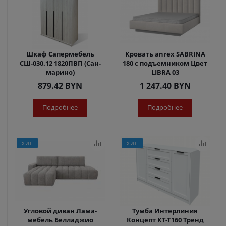
Шкаф Сапермебель
Кровать anrex SABRINA
СШ-030.12 1820ПВП (Сан-
180 с подъемником Цвет
марино)
LIBRA 03
879.42
BYN
1 247.40
BYN
Подробнее
Подробнее
ХИТ
ХИТ
Угловой диван Лама-
Тумба Интерлиния
мебель Белладжио
Концепт КТ-Т160 Тренд