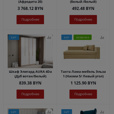
(Афродита 20)
(Белый /Белый)
3 768.12
BYN
492.48
BYN
Подробнее
Подробнее
ХИТ
ХИТ
НОВИНКА
Шкаф Элигард AURA 4Dа
Тахта Лама-мебель Эльза
(Дуб вотан/Белый)
1 (Наоми 5/ Левый угол)
839.38
BYN
1 125.90
BYN
Подробнее
Подробнее
ХИТ
ХИТ