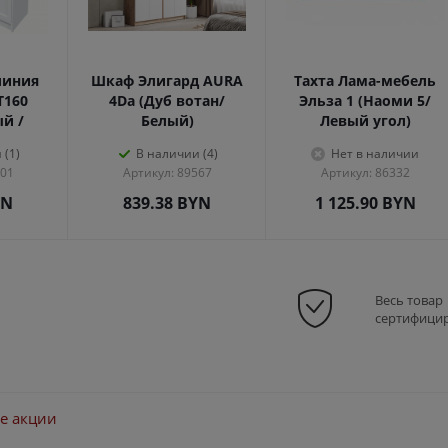
линия
Шкаф Элигард AURA
Тахта Лама-мебель
Т160
4Dа (Дуб вотан/
Эльза 1 (Наоми 5/
ый /
Белый)
Левый угол)
 (1)
В наличии (4)
Нет в наличии
301
Артикул: 89567
Артикул: 86332
YN
839.38
BYN
1 125.90
BYN
Весь товар
сертифици
е акции