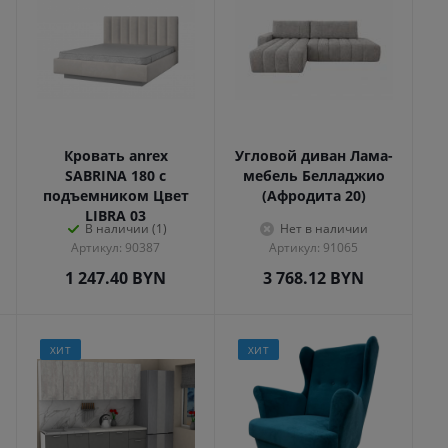
Кровать anrex
Угловой диван Лама-
SABRINA 180 с
мебель Белладжио
подъемником Цвет
(Афродита 20)
LIBRA 03
В наличии (1)
Нет в наличии
Артикул: 90387
Артикул: 91065
1 247.40
BYN
3 768.12
BYN
ХИТ
ХИТ