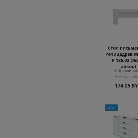
Стол письм
Речицадрев М
Р 185.02 (Я
анкор)
В наличии
Артикул: 89
174.25
B
ХИТ