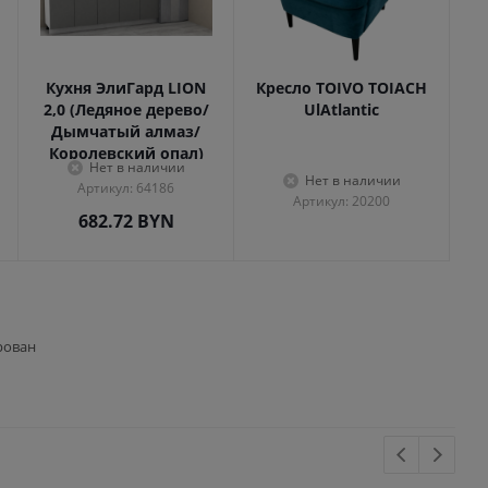
Кухня ЭлиГард LION
Кресло TOIVO TOIACH
2,0 (Ледяное дерево/
UlAtlantic
Дымчатый алмаз/
Королевский опал)
Нет в наличии
Нет в наличии
Артикул: 64186
Артикул: 20200
682.72
BYN
рован