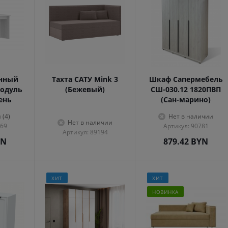
енный
Тахта САТУ Mink 3
Шкаф Сапермебель
одуль
(Бежевый)
СШ-030.12 1820ПВП
сень
(Сан-марино)
 (4)
Нет в наличии
Нет в наличии
569
Артикул: 90781
Артикул: 89194
YN
879.42
BYN
ХИТ
ХИТ
НОВИНКА