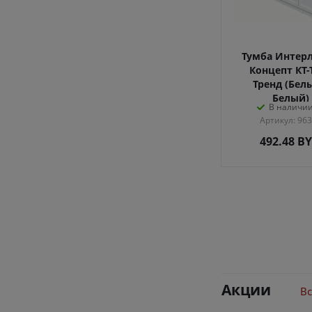
Тумба Интер
Концепт КТ-
Тренд (Бел
Белый)
В наличии
Артикул: 96
492.48
B
Акции
Вс