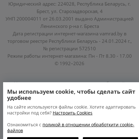
Юридический адрес: 224028, Республика Беларусь, г.
Брест, ул. Старозадворская, 4
УНП 200004011 от 26.03.2001 выдано Администрацией
Ленинского р-на г. Бреста
Дата регистрации интернет-магазина vamrad.by в
торговом реестре Республики Беларусь - 24.01.2024 г.,
№ регистрации 572510
Режим работы интернет-магазина: Пн - Пт 8.30 - 17.00
© 1992–2026
Уполномоченные по защите прав потребителей
облисполкомов, Минского горисполкома:
Мы используем cookie, чтобы сделать сайт
удобнее
https://www.mart.gov.by/activity/zashchita-prav-
potrebiteley/
На сайте используются файлы cookie. Хотите адаптировать
настройки под себя?
Настроить Cookies
БРЕСТСКАЯ ОБЛАСТЬ тел. (80162) 26 97 69;
ГРОДНЕНСКАЯ ОБЛАСТЬ тел. (80152) 73 56 63
Ознакомиться с
поликой в отношении обработкити cookie-
файлов