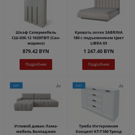
Шкаф Сапермебель
Кровать anrex SABRINA
СШ-030.12 1820ПВП (Сан-
180 с подъемником Цвет
марино)
LIBRA 03
879.42
BYN
1 247.40
BYN
Подробнее
Подробнее
ХИТ
ХИТ
Угловой диван Лама-
Тумба Интерлиния
мебель Белладжио
Концепт КТ-Т160 Тренд