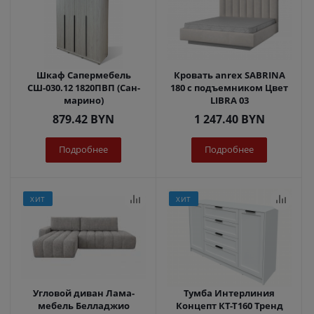
Шкаф Сапермебель
Кровать anrex SABRINA
СШ-030.12 1820ПВП (Сан-
180 с подъемником Цвет
марино)
LIBRA 03
879.42
BYN
1 247.40
BYN
Подробнее
Подробнее
ХИТ
ХИТ
Угловой диван Лама-
Тумба Интерлиния
мебель Белладжио
Концепт КТ-Т160 Тренд