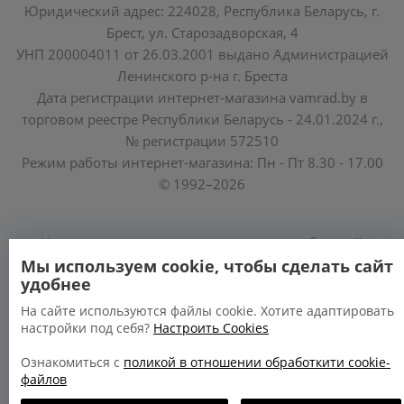
Юридический адрес: 224028, Республика Беларусь, г.
Брест, ул. Старозадворская, 4
УНП 200004011 от 26.03.2001 выдано Администрацией
Ленинского р-на г. Бреста
Дата регистрации интернет-магазина vamrad.by в
торговом реестре Республики Беларусь - 24.01.2024 г.,
№ регистрации 572510
Режим работы интернет-магазина: Пн - Пт 8.30 - 17.00
© 1992–2026
Уполномоченные по защите прав потребителей
облисполкомов, Минского горисполкома:
Мы используем cookie, чтобы сделать сайт
удобнее
https://www.mart.gov.by/activity/zashchita-prav-
potrebiteley/
На сайте используются файлы cookie. Хотите адаптировать
настройки под себя?
Настроить Cookies
БРЕСТСКАЯ ОБЛАСТЬ тел. (80162) 26 97 69;
ГРОДНЕНСКАЯ ОБЛАСТЬ тел. (80152) 73 56 63
Ознакомиться с
поликой в отношении обработкити cookie-
файлов