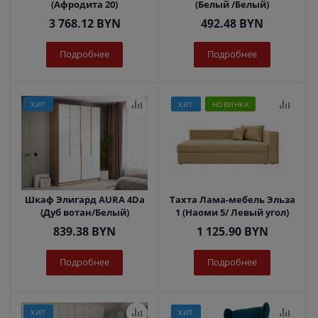
(Афродита 20)
(Белый /Белый)
3 768.12
BYN
492.48
BYN
Подробнее
Подробнее
ХИТ
ХИТ
НОВИНКА
Шкаф Элигард AURA 4Dа
Тахта Лама-мебель Эльза
(Дуб вотан/Белый)
1 (Наоми 5/ Левый угол)
839.38
BYN
1 125.90
BYN
Подробнее
Подробнее
ХИТ
ХИТ