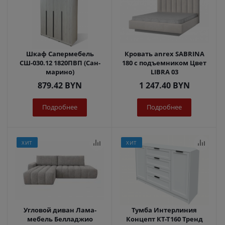
Шкаф Сапермебель
Кровать anrex SABRINA
СШ-030.12 1820ПВП (Сан-
180 с подъемником Цвет
марино)
LIBRA 03
879.42
BYN
1 247.40
BYN
Подробнее
Подробнее
ХИТ
ХИТ
Угловой диван Лама-
Тумба Интерлиния
мебель Белладжио
Концепт КТ-Т160 Тренд