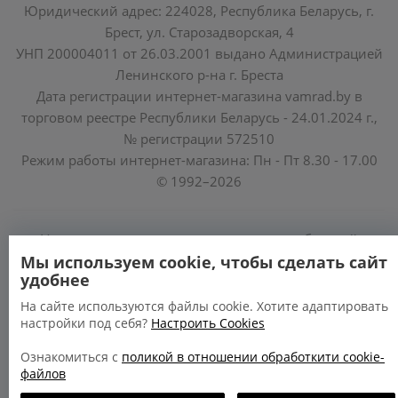
Юридический адрес: 224028, Республика Беларусь, г.
Брест, ул. Старозадворская, 4
УНП 200004011 от 26.03.2001 выдано Администрацией
Ленинского р-на г. Бреста
Дата регистрации интернет-магазина vamrad.by в
торговом реестре Республики Беларусь - 24.01.2024 г.,
№ регистрации 572510
Режим работы интернет-магазина: Пн - Пт 8.30 - 17.00
© 1992–2026
Уполномоченные по защите прав потребителей
облисполкомов, Минского горисполкома:
Мы используем cookie, чтобы сделать сайт
удобнее
https://www.mart.gov.by/activity/zashchita-prav-
potrebiteley/
На сайте используются файлы cookie. Хотите адаптировать
настройки под себя?
Настроить Cookies
БРЕСТСКАЯ ОБЛАСТЬ тел. (80162) 26 97 69;
ГРОДНЕНСКАЯ ОБЛАСТЬ тел. (80152) 73 56 63
Ознакомиться с
поликой в отношении обработкити cookie-
файлов