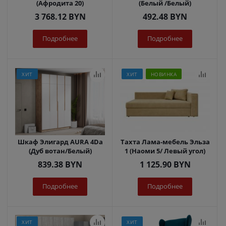
(Афродита 20)
(Белый /Белый)
3 768.12
BYN
492.48
BYN
Подробнее
Подробнее
ХИТ
ХИТ
НОВИНКА
Шкаф Элигард AURA 4Dа
Тахта Лама-мебель Эльза
(Дуб вотан/Белый)
1 (Наоми 5/ Левый угол)
839.38
BYN
1 125.90
BYN
Подробнее
Подробнее
ХИТ
ХИТ