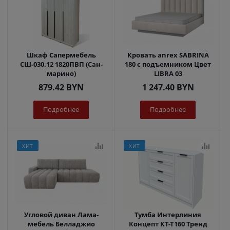
Шкаф Сапермебель
Кровать anrex SABRINA
СШ-030.12 1820ПВП (Сан-
180 с подъемником Цвет
марино)
LIBRA 03
879.42
BYN
1 247.40
BYN
Подробнее
Подробнее
ХИТ
ХИТ
Угловой диван Лама-
Тумба Интерлиния
мебель Белладжио
Концепт КТ-Т160 Тренд