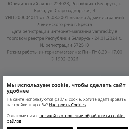
Юридический адрес: 224028, Республика Беларусь, г.
Брест, ул. Старозадворская, 4
УНП 200004011 от 26.03.2001 выдано Администрацией
Ленинского р-на г. Бреста
Дата регистрации интернет-магазина vamrad.by в
торговом реестре Республики Беларусь - 24.01.2024 г.,
№ регистрации 572510
Режим работы интернет-магазина: Пн - Пт 8.30 - 17.00
© 1992–2026
Уполномоченные по защите прав потребителей
облисполкомов, Минского горисполкома:
Мы используем cookie, чтобы сделать сайт
удобнее
https://www.mart.gov.by/activity/zashchita-prav-
potrebiteley/
На сайте используются файлы cookie. Хотите адаптировать
настройки под себя?
Настроить Cookies
БРЕСТСКАЯ ОБЛАСТЬ тел. (80162) 26 97 69;
ГРОДНЕНСКАЯ ОБЛАСТЬ тел. (80152) 73 56 63
Ознакомиться с
поликой в отношении обработкити cookie-
файлов