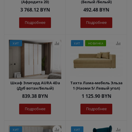
(Афродита 20)
(Белый /Белый)
3 768.12
BYN
492.48
BYN
Подробнее
Подробнее
ХИТ
ХИТ
НОВИНКА
Шкаф Элигард AURA 4Dа
Тахта Лама-мебель Эльза
(Дуб вотан/Белый)
1 (Наоми 5/ Левый угол)
839.38
BYN
1 125.90
BYN
Подробнее
Подробнее
ХИТ
ХИТ