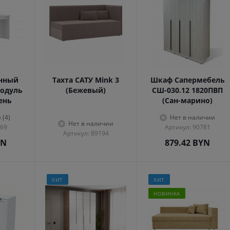
енный
Тахта САТУ Mink 3
Шкаф Сапермебель
одуль
(Бежевый)
СШ-030.12 1820ПВП
сень
(Сан-марино)
 (4)
Нет в наличии
Нет в наличии
569
Артикул: 90781
Артикул: 89194
YN
879.42
BYN
ХИТ
ХИТ
НОВИНКА