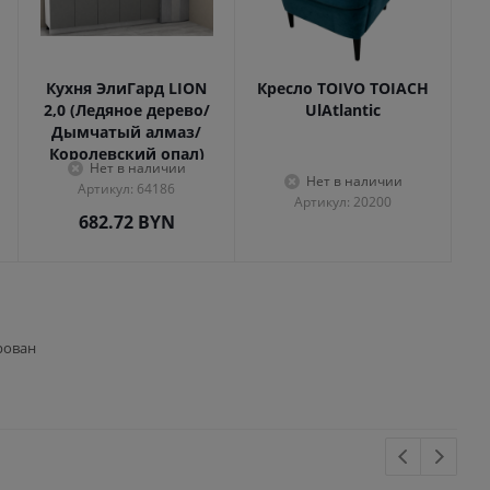
Кухня ЭлиГард LION
Кресло TOIVO TOIACH
2,0 (Ледяное дерево/
UlAtlantic
Дымчатый алмаз/
Королевский опал)
Нет в наличии
Нет в наличии
Артикул: 64186
Артикул: 20200
682.72
BYN
рован