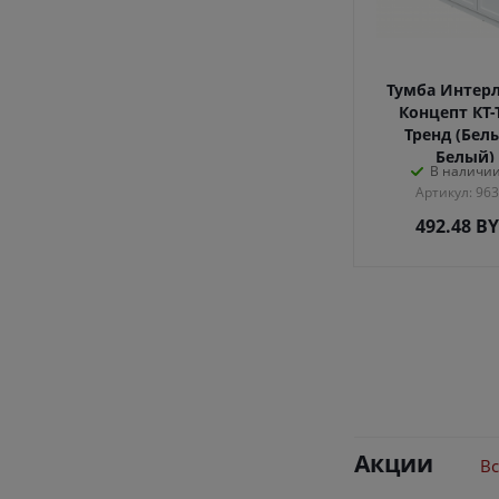
Тумба Интер
Концепт КТ-
Тренд (Бел
Белый)
В наличии
Артикул: 96
492.48
B
Акции
Вс