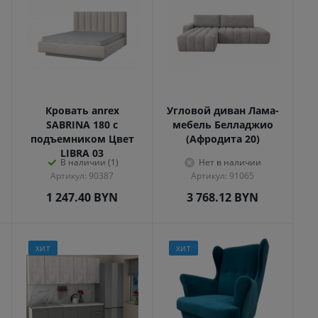
Кровать anrex
Угловой диван Лама-
SABRINA 180 с
мебель Белладжио
подъемником Цвет
(Афродита 20)
LIBRA 03
В наличии (1)
Нет в наличии
Артикул: 90387
Артикул: 91065
1 247.40
BYN
3 768.12
BYN
ХИТ
ХИТ