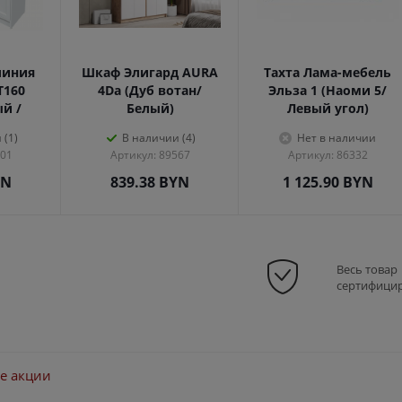
линия
Шкаф Элигард AURA
Тахта Лама-мебель
Т160
4Dа (Дуб вотан/
Эльза 1 (Наоми 5/
ый /
Белый)
Левый угол)
 (1)
В наличии (4)
Нет в наличии
301
Артикул: 89567
Артикул: 86332
YN
839.38
BYN
1 125.90
BYN
Весь товар
сертифици
е акции