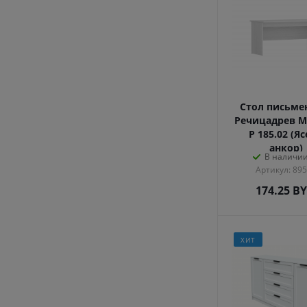
Стол письм
Речицадрев М
Р 185.02 (Я
анкор)
В наличии
Артикул: 89
174.25
B
ХИТ