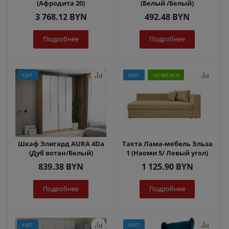
(Афродита 20)
(Белый /Белый)
3 768.12
BYN
492.48
BYN
Подробнее
Подробнее
ХИТ
ХИТ
НОВИНКА
Шкаф Элигард AURA 4Dа
Тахта Лама-мебель Эльза
(Дуб вотан/Белый)
1 (Наоми 5/ Левый угол)
839.38
BYN
1 125.90
BYN
Подробнее
Подробнее
ХИТ
ХИТ