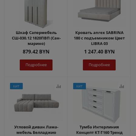
Шкаф Сапермебель
Кровать anrex SABRINA
СШ-030.12 1820ПВП (Сан-
180 с подъемником Цвет
марино)
LIBRA 03
879.42
BYN
1 247.40
BYN
Подробнее
Подробнее
ХИТ
ХИТ
Угловой диван Лама-
Тумба Интерлиния
мебель Белладжио
Концепт КТ-Т160 Тренд