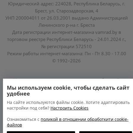
Юридический адрес: 224028, Республика Беларусь, г.
Брест, ул. Старозадворская, 4
УНП 200004011 от 26.03.2001 выдано Администрацией
Ленинского р-на г. Бреста
Дата регистрации интернет-магазина vamrad.by в
торговом реестре Республики Беларусь - 24.01.2024 г.,
№ регистрации 572510
Режим работы интернет-магазина: Пн - Пт 8.30 - 17.00
© 1992–2026
Уполномоченные по защите прав потребителей
облисполкомов, Минского горисполкома:
Мы используем cookie, чтобы сделать сайт
удобнее
https://www.mart.gov.by/activity/zashchita-prav-
potrebiteley/
На сайте используются файлы cookie. Хотите адаптировать
настройки под себя?
Настроить Cookies
БРЕСТСКАЯ ОБЛАСТЬ тел. (80162) 26 97 69;
ГРОДНЕНСКАЯ ОБЛАСТЬ тел. (80152) 73 56 63
Ознакомиться с
поликой в отношении обработкити cookie-
файлов