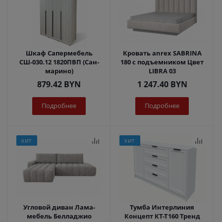
Шкаф Сапермебель
Кровать anrex SABRINA
СШ-030.12 1820ПВП (Сан-
180 с подъемником Цвет
марино)
LIBRA 03
879.42
BYN
1 247.40
BYN
Подробнее
Подробнее
ХИТ
ХИТ
Угловой диван Лама-
Тумба Интерлиния
мебель Белладжио
Концепт КТ-Т160 Тренд