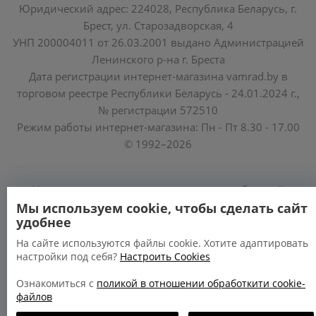
Юридический адрес: 224028, Республика Беларусь, г.
Брест, ул. Старозадворская, 4
УНП 200004011 от 26.03.2001 выдано Администрацией
Ленинского р-на г. Бреста
Дата регистрации интернет-магазина vamrad.by в
торговом реестре Республики Беларусь - 24.01.2024 г.,
№ регистрации 572510
Режим работы интернет-магазина: Пн - Пт 8.30 - 17.00
© 1992–2026
Уполномоченные по защите прав потребителей
облисполкомов, Минского горисполкома:
Мы используем cookie, чтобы сделать сайт
удобнее
https://www.mart.gov.by/activity/zashchita-prav-
potrebiteley/
На сайте используются файлы cookie. Хотите адаптировать
настройки под себя?
Настроить Cookies
БРЕСТСКАЯ ОБЛАСТЬ тел. (80162) 26 97 69;
ГРОДНЕНСКАЯ ОБЛАСТЬ тел. (80152) 73 56 63
Ознакомиться с
поликой в отношении обработкити cookie-
файлов