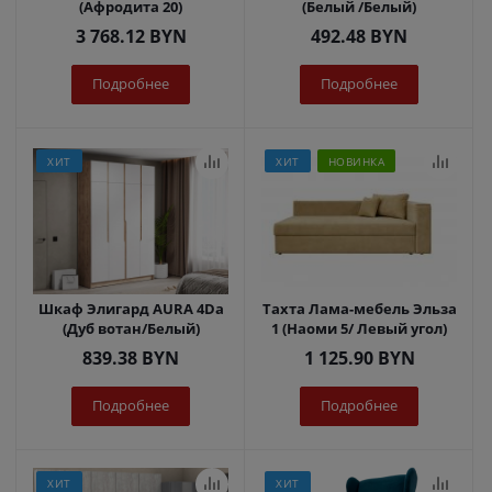
(Афродита 20)
(Белый /Белый)
3 768.12
BYN
492.48
BYN
Подробнее
Подробнее
ХИТ
ХИТ
НОВИНКА
Шкаф Элигард AURA 4Dа
Тахта Лама-мебель Эльза
(Дуб вотан/Белый)
1 (Наоми 5/ Левый угол)
839.38
BYN
1 125.90
BYN
Подробнее
Подробнее
ХИТ
ХИТ