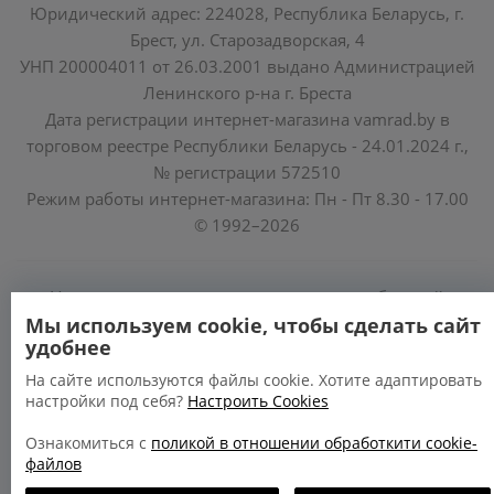
Юридический адрес: 224028, Республика Беларусь, г.
Брест, ул. Старозадворская, 4
УНП 200004011 от 26.03.2001 выдано Администрацией
Ленинского р-на г. Бреста
Дата регистрации интернет-магазина vamrad.by в
торговом реестре Республики Беларусь - 24.01.2024 г.,
№ регистрации 572510
Режим работы интернет-магазина: Пн - Пт 8.30 - 17.00
© 1992–2026
Уполномоченные по защите прав потребителей
облисполкомов, Минского горисполкома:
Мы используем cookie, чтобы сделать сайт
удобнее
https://www.mart.gov.by/activity/zashchita-prav-
potrebiteley/
На сайте используются файлы cookie. Хотите адаптировать
настройки под себя?
Настроить Cookies
БРЕСТСКАЯ ОБЛАСТЬ тел. (80162) 26 97 69;
ГРОДНЕНСКАЯ ОБЛАСТЬ тел. (80152) 73 56 63
Ознакомиться с
поликой в отношении обработкити cookie-
файлов