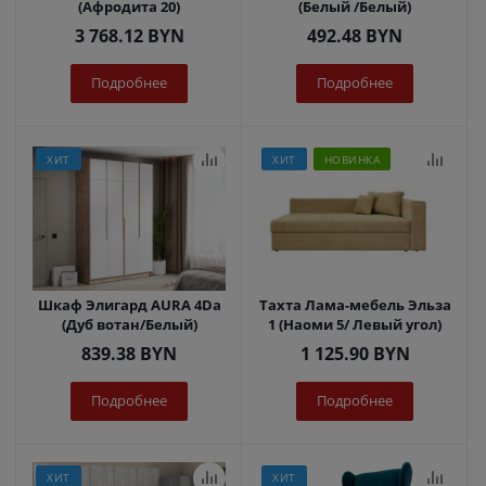
(Афродита 20)
(Белый /Белый)
3 768.12
BYN
492.48
BYN
Подробнее
Подробнее
ХИТ
ХИТ
НОВИНКА
Шкаф Элигард AURA 4Dа
Тахта Лама-мебель Эльза
(Дуб вотан/Белый)
1 (Наоми 5/ Левый угол)
839.38
BYN
1 125.90
BYN
Подробнее
Подробнее
ХИТ
ХИТ