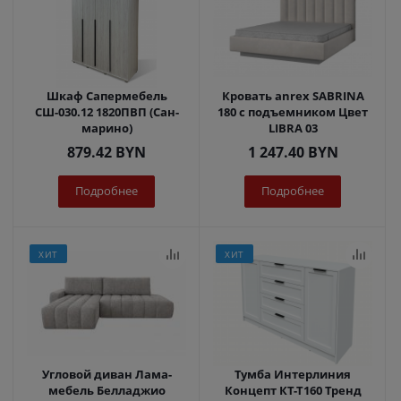
Шкаф Сапермебель
Кровать anrex SABRINA
СШ-030.12 1820ПВП (Сан-
180 с подъемником Цвет
марино)
LIBRA 03
879.42
BYN
1 247.40
BYN
Подробнее
Подробнее
ХИТ
ХИТ
Угловой диван Лама-
Тумба Интерлиния
мебель Белладжио
Концепт КТ-Т160 Тренд