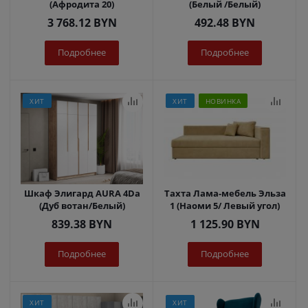
(Афродита 20)
(Белый /Белый)
3 768.12
BYN
492.48
BYN
Подробнее
Подробнее
ХИТ
ХИТ
НОВИНКА
Шкаф Элигард AURA 4Dа
Тахта Лама-мебель Эльза
(Дуб вотан/Белый)
1 (Наоми 5/ Левый угол)
839.38
BYN
1 125.90
BYN
Подробнее
Подробнее
ХИТ
ХИТ