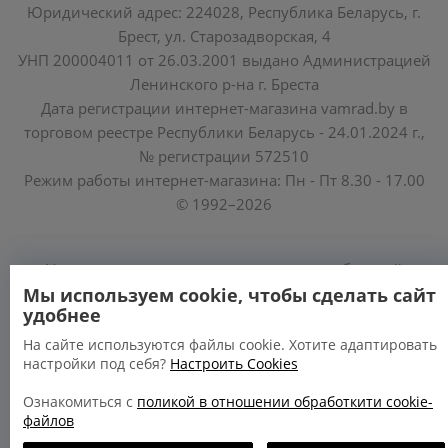
Юридический адрес: 224028, Республика Беларусь, г.
Брест, ул. Старозадворская, 4
УНП 200004011 от 26.03.2001 выдано Администрацией
Ленинского р-на г. Бреста
Дата регистрации интернет-магазина vamrad.by в
торговом реестре Республики Беларусь - 24.01.2024 г.,
№ регистрации 572510
Режим работы интернет-магазина: Пн - Пт 8.30 - 17.00
© 1992–2026
Уполномоченные по защите прав потребителей
облисполкомов, Минского горисполкома:
Мы используем cookie, чтобы сделать сайт
удобнее
https://www.mart.gov.by/activity/zashchita-prav-
potrebiteley/
На сайте используются файлы cookie. Хотите адаптировать
настройки под себя?
Настроить Cookies
БРЕСТСКАЯ ОБЛАСТЬ тел. (80162) 26 97 69;
ГРОДНЕНСКАЯ ОБЛАСТЬ тел. (80152) 73 56 63
Ознакомиться с
поликой в отношении обработкити cookie-
файлов