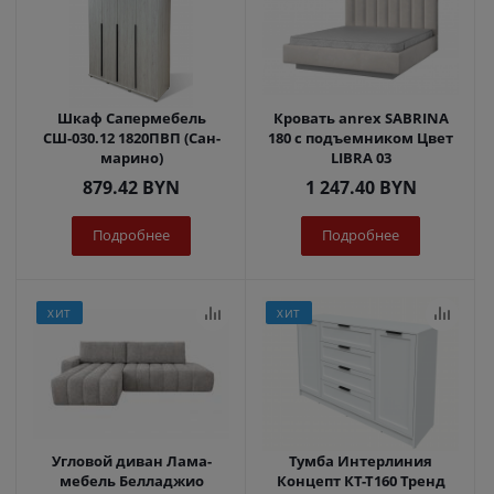
Шкаф Сапермебель
Кровать anrex SABRINA
СШ-030.12 1820ПВП (Сан-
180 с подъемником Цвет
марино)
LIBRA 03
879.42
BYN
1 247.40
BYN
Подробнее
Подробнее
ХИТ
ХИТ
Угловой диван Лама-
Тумба Интерлиния
мебель Белладжио
Концепт КТ-Т160 Тренд