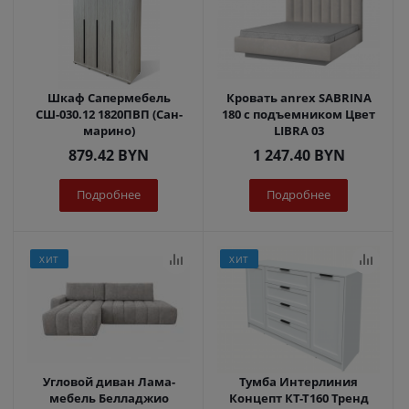
Шкаф Сапермебель
Кровать anrex SABRINA
СШ-030.12 1820ПВП (Сан-
180 с подъемником Цвет
марино)
LIBRA 03
879.42
BYN
1 247.40
BYN
Подробнее
Подробнее
ХИТ
ХИТ
Угловой диван Лама-
Тумба Интерлиния
мебель Белладжио
Концепт КТ-Т160 Тренд