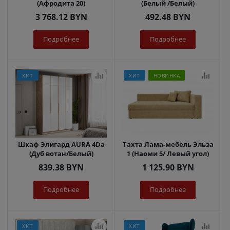
(Афродита 20)
(Белый /Белый)
3 768.12
BYN
492.48
BYN
Подробнее
Подробнее
ХИТ
ХИТ
НОВИНКА
Шкаф Элигард AURA 4Dа
Тахта Лама-мебель Эльза
(Дуб вотан/Белый)
1 (Наоми 5/ Левый угол)
839.38
BYN
1 125.90
BYN
Подробнее
Подробнее
ХИТ
ХИТ