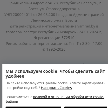
Юридический адрес: 224028, Республика Беларусь, г.
Брест, ул. Старозадворская, 4
УНП 200004011 от 26.03.2001 выдано Администрацией
Ленинского р-на г. Бреста
Дата регистрации интернет-магазина vamrad.by в
торговом реестре Республики Беларусь - 24.01.2024 г.,
№ регистрации 572510
Режим работы интернет-магазина: Пн - Пт 8.30 - 17.00
© 1992–2026
Уполномоченные по защите прав потребителей
облисполкомов, Минского горисполкома:
Мы используем cookie, чтобы сделать сайт
удобнее
https://www.mart.gov.by/activity/zashchita-prav-
potrebiteley/
На сайте используются файлы cookie. Хотите адаптировать
настройки под себя?
Настроить Cookies
БРЕСТСКАЯ ОБЛАСТЬ тел. (80162) 26 97 69;
ГРОДНЕНСКАЯ ОБЛАСТЬ тел. (80152) 73 56 63
Ознакомиться с
поликой в отношении обработкити cookie-
файлов