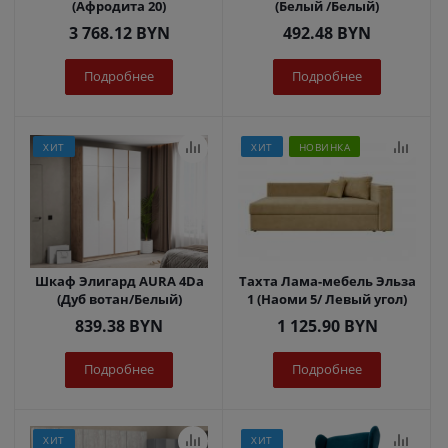
(Афродита 20)
(Белый /Белый)
3 768.12
BYN
492.48
BYN
Подробнее
Подробнее
ХИТ
ХИТ
НОВИНКА
Шкаф Элигард AURA 4Dа
Тахта Лама-мебель Эльза
(Дуб вотан/Белый)
1 (Наоми 5/ Левый угол)
839.38
BYN
1 125.90
BYN
Подробнее
Подробнее
ХИТ
ХИТ