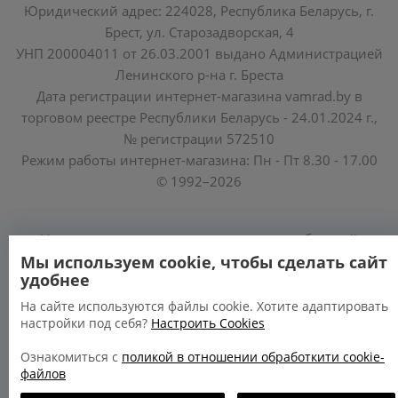
Юридический адрес: 224028, Республика Беларусь, г.
Брест, ул. Старозадворская, 4
УНП 200004011 от 26.03.2001 выдано Администрацией
Ленинского р-на г. Бреста
Дата регистрации интернет-магазина vamrad.by в
торговом реестре Республики Беларусь - 24.01.2024 г.,
№ регистрации 572510
Режим работы интернет-магазина: Пн - Пт 8.30 - 17.00
© 1992–2026
Уполномоченные по защите прав потребителей
облисполкомов, Минского горисполкома:
Мы используем cookie, чтобы сделать сайт
удобнее
https://www.mart.gov.by/activity/zashchita-prav-
potrebiteley/
На сайте используются файлы cookie. Хотите адаптировать
настройки под себя?
Настроить Cookies
БРЕСТСКАЯ ОБЛАСТЬ тел. (80162) 26 97 69;
ГРОДНЕНСКАЯ ОБЛАСТЬ тел. (80152) 73 56 63
Ознакомиться с
поликой в отношении обработкити cookie-
файлов