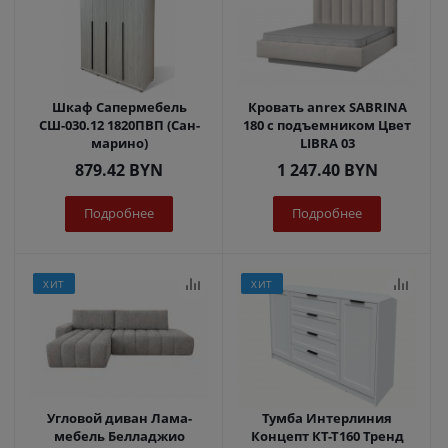
Шкаф Сапермебель
Кровать anrex SABRINA
СШ-030.12 1820ПВП (Сан-
180 с подъемником Цвет
марино)
LIBRA 03
879.42
BYN
1 247.40
BYN
Подробнее
Подробнее
ХИТ
ХИТ
Угловой диван Лама-
Тумба Интерлиния
мебель Белладжио
Концепт КТ-Т160 Тренд