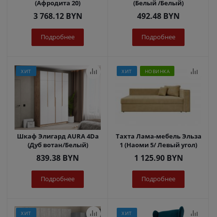
(Афродита 20)
(Белый /Белый)
3 768.12
BYN
492.48
BYN
Подробнее
Подробнее
ХИТ
ХИТ
НОВИНКА
Шкаф Элигард AURA 4Dа
Тахта Лама-мебель Эльза
(Дуб вотан/Белый)
1 (Наоми 5/ Левый угол)
839.38
BYN
1 125.90
BYN
Подробнее
Подробнее
ХИТ
ХИТ