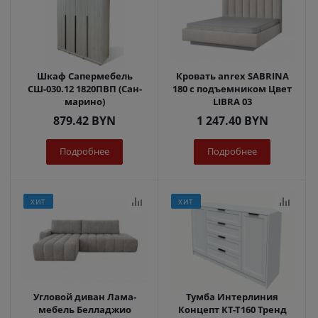
Шкаф Сапермебель
Кровать anrex SABRINA
СШ-030.12 1820ПВП (Сан-
180 с подъемником Цвет
марино)
LIBRA 03
879.42
BYN
1 247.40
BYN
Подробнее
Подробнее
ХИТ
ХИТ
Угловой диван Лама-
Тумба Интерлиния
мебель Белладжио
Концепт КТ-Т160 Тренд