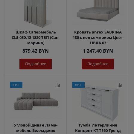
Шкаф Сапермебель
Кровать anrex SABRINA
СШ-030.12 1820ПВП (Сан-
180 с подъемником Цвет
марино)
LIBRA 03
879.42
BYN
1 247.40
BYN
Подробнее
Подробнее
ХИТ
ХИТ
Угловой диван Лама-
Тумба Интерлиния
мебель Белладжио
Концепт КТ-Т160 Тренд