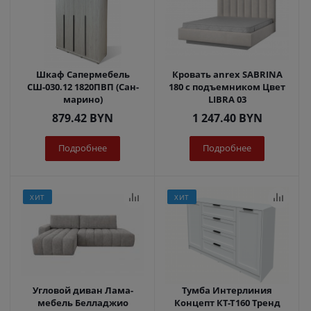
Шкаф Сапермебель
Кровать anrex SABRINA
СШ-030.12 1820ПВП (Сан-
180 с подъемником Цвет
марино)
LIBRA 03
879.42
BYN
1 247.40
BYN
Подробнее
Подробнее
ХИТ
ХИТ
Угловой диван Лама-
Тумба Интерлиния
мебель Белладжио
Концепт КТ-Т160 Тренд