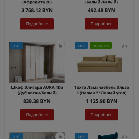
(Афродита 20)
(Белый /Белый)
3 768.12
BYN
492.48
BYN
Подробнее
Подробнее
ХИТ
ХИТ
НОВИНКА
Шкаф Элигард AURA 4Dа
Тахта Лама-мебель Эльза
(Дуб вотан/Белый)
1 (Наоми 5/ Левый угол)
839.38
BYN
1 125.90
BYN
Подробнее
Подробнее
ХИТ
ХИТ