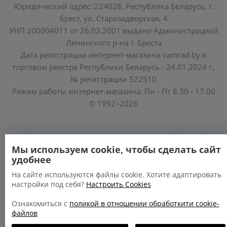
Юридический адрес: 224028, Республика Беларусь, г.
Брест, ул. Старозадворская, 4
УНП 200004011 от 26.03.2001 выдано Администрацией
Ленинского р-на г. Бреста
Дата регистрации интернет-магазина vamrad.by в
торговом реестре Республики Беларусь - 24.01.2024 г.,
№ регистрации 572510
Режим работы интернет-магазина: Пн - Пт 8.30 - 17.00
© 1992–2026
Уполномоченные по защите прав потребителей
облисполкомов, Минского горисполкома:
Мы используем cookie, чтобы сделать сайт
удобнее
https://www.mart.gov.by/activity/zashchita-prav-
potrebiteley/
На сайте используются файлы cookie. Хотите адаптировать
настройки под себя?
Настроить Cookies
БРЕСТСКАЯ ОБЛАСТЬ тел. (80162) 26 97 69;
ГРОДНЕНСКАЯ ОБЛАСТЬ тел. (80152) 73 56 63
Ознакомиться с
поликой в отношении обработкити cookie-
файлов