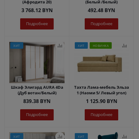
(Афродита 20)
(Белый /Белый)
3 768.12
BYN
492.48
BYN
Подробнее
Подробнее
ХИТ
ХИТ
НОВИНКА
Шкаф Элигард AURA 4Dа
Тахта Лама-мебель Эльза
(Дуб вотан/Белый)
1 (Наоми 5/ Левый угол)
839.38
BYN
1 125.90
BYN
Подробнее
Подробнее
ХИТ
ХИТ