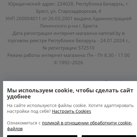
Юридический адрес: 224028, Республика Беларусь, г.
Брест, ул. Старозадворская, 4
УНП 200004011 от 26.03.2001 выдано Администрацией
Ленинского р-на г. Бреста
Дата регистрации интернет-магазина vamrad.by в
торговом реестре Республики Беларусь - 24.01.2024 г.,
№ регистрации 572510
Режим работы интернет-магазина: Пн - Пт 8.30 - 17.00
© 1992–2026
Уполномоченные по защите прав потребителей
облисполкомов, Минского горисполкома:
Мы используем cookie, чтобы сделать сайт
удобнее
https://www.mart.gov.by/activity/zashchita-prav-
potrebiteley/
На сайте используются файлы cookie. Хотите адаптировать
настройки под себя?
Настроить Cookies
БРЕСТСКАЯ ОБЛАСТЬ тел. (80162) 26 97 69;
ГРОДНЕНСКАЯ ОБЛАСТЬ тел. (80152) 73 56 63
Ознакомиться с
поликой в отношении обработкити cookie-
файлов