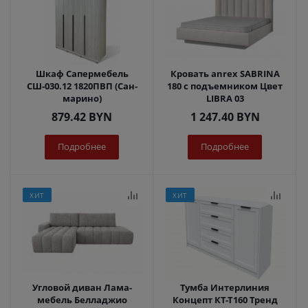
Шкаф Сапермебель
Кровать anrex SABRINA
СШ-030.12 1820ПВП (Сан-
180 с подъемником Цвет
марино)
LIBRA 03
879.42
BYN
1 247.40
BYN
Подробнее
Подробнее
ХИТ
ХИТ
Угловой диван Лама-
Тумба Интерлиния
мебель Белладжио
Концепт КТ-Т160 Тренд