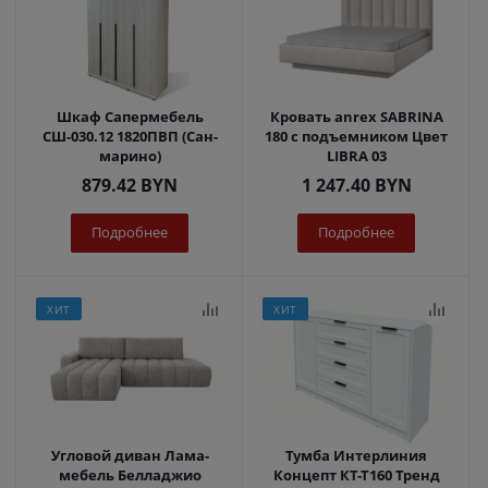
Шкаф Сапермебель
Кровать anrex SABRINA
СШ-030.12 1820ПВП (Сан-
180 с подъемником Цвет
марино)
LIBRA 03
879.42
BYN
1 247.40
BYN
Подробнее
Подробнее
ХИТ
ХИТ
Угловой диван Лама-
Тумба Интерлиния
мебель Белладжио
Концепт КТ-Т160 Тренд