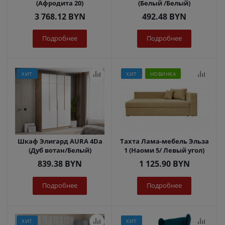
(Афродита 20)
(Белый /Белый)
3 768.12
BYN
492.48
BYN
Подробнее
Подробнее
ХИТ
ХИТ
НОВИНКА
Шкаф Элигард AURA 4Dа
Тахта Лама-мебель Эльза
(Дуб вотан/Белый)
1 (Наоми 5/ Левый угол)
839.38
BYN
1 125.90
BYN
Подробнее
Подробнее
ХИТ
ХИТ