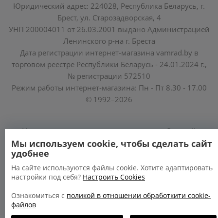
Юридический адрес: 224028, Республика Беларусь, г.
Брест, ул. Старозадворская, 4
УНП 200004011 от 26.03.2001 выдано Администрацией
Ленинского р-на г. Бреста
Дата регистрации интернет-магазина vamrad.by в
торговом реестре Республики Беларусь - 24.01.2024 г.,
№ регистрации 572510
Режим работы интернет-магазина: Пн - Пт 8.30 - 17.00
© 1992–2026
Уполномоченные по защите прав потребителей
облисполкомов, Минского горисполкома:
Мы используем cookie, чтобы сделать сайт
удобнее
https://www.mart.gov.by/activity/zashchita-prav-
potrebiteley/
На сайте используются файлы cookie. Хотите адаптировать
настройки под себя?
Настроить Cookies
БРЕСТСКАЯ ОБЛАСТЬ тел. (80162) 26 97 69;
ГРОДНЕНСКАЯ ОБЛАСТЬ тел. (80152) 73 56 63
Ознакомиться с
поликой в отношении обработкити cookie-
файлов