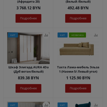
(Афродита 20)
(Белый /Белый)
3 768.12
BYN
492.48
BYN
Подробнее
Подробнее
ХИТ
ХИТ
НОВИНКА
Шкаф Элигард AURA 4Dа
Тахта Лама-мебель Эльза
(Дуб вотан/Белый)
1 (Наоми 5/ Левый угол)
839.38
BYN
1 125.90
BYN
Подробнее
Подробнее
ХИТ
ХИТ