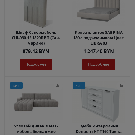
Шкаф Сапермебель
Кровать anrex SABRINA
СШ-030.12 1820ПВП (Сан-
180 с подъемником Цвет
марино)
LIBRA 03
879.42
BYN
1 247.40
BYN
Подробнее
Подробнее
ХИТ
ХИТ
Угловой диван Лама-
Тумба Интерлиния
мебель Белладжио
Концепт КТ-Т160 Тренд