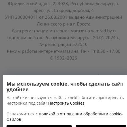
Юридический адрес: 224028, Республика Беларусь, г.
Брест, ул. Старозадворская, 4
УНП 200004011 от 26.03.2001 выдано Администрацией
Ленинского р-на г. Бреста
Дата регистрации интернет-магазина vamrad.by в
торговом реестре Республики Беларусь - 24.01.2024 г.,
№ регистрации 572510
Режим работы интернет-магазина: Пн - Пт 8.30 - 17.00
© 1992–2026
Уполномоченные по защите прав потребителей
облисполкомов, Минского горисполкома:
Мы используем cookie, чтобы сделать сайт
удобнее
https://www.mart.gov.by/activity/zashchita-prav-
potrebiteley/
На сайте используются файлы cookie. Хотите адаптировать
настройки под себя?
Настроить Cookies
БРЕСТСКАЯ ОБЛАСТЬ тел. (80162) 26 97 69;
ГРОДНЕНСКАЯ ОБЛАСТЬ тел. (80152) 73 56 63
Ознакомиться с
поликой в отношении обработкити cookie-
файлов