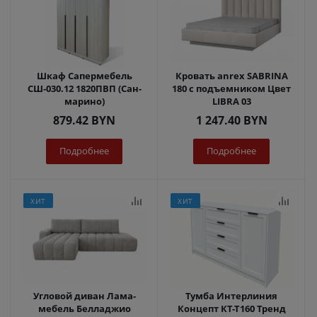
Шкаф Сапермебель
Кровать anrex SABRINA
СШ-030.12 1820ПВП (Сан-
180 с подъемником Цвет
марино)
LIBRA 03
879.42
BYN
1 247.40
BYN
Подробнее
Подробнее
ХИТ
ХИТ
Угловой диван Лама-
Тумба Интерлиния
мебель Белладжио
Концепт КТ-Т160 Тренд