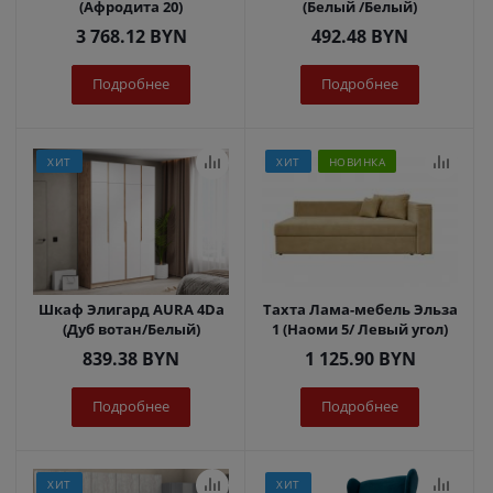
(Афродита 20)
(Белый /Белый)
3 768.12
BYN
492.48
BYN
Подробнее
Подробнее
ХИТ
ХИТ
НОВИНКА
Шкаф Элигард AURA 4Dа
Тахта Лама-мебель Эльза
(Дуб вотан/Белый)
1 (Наоми 5/ Левый угол)
839.38
BYN
1 125.90
BYN
Подробнее
Подробнее
ХИТ
ХИТ