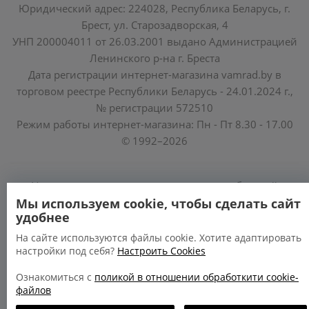
Юридический адрес: 224028, Республика Беларусь, г.
Брест, ул. Старозадворская, 4
УНП 200004011 от 26.03.2001 выдано Администрацией
Ленинского р-на г. Бреста
Дата регистрации интернет-магазина vamrad.by в
торговом реестре Республики Беларусь - 24.01.2024 г.,
№ регистрации 572510
Режим работы интернет-магазина: Пн - Пт 8.30 - 17.00
© 1992–2026
Уполномоченные по защите прав потребителей
облисполкомов, Минского горисполкома:
Мы используем cookie, чтобы сделать сайт
удобнее
https://www.mart.gov.by/activity/zashchita-prav-
potrebiteley/
На сайте используются файлы cookie. Хотите адаптировать
настройки под себя?
Настроить Cookies
БРЕСТСКАЯ ОБЛАСТЬ тел. (80162) 26 97 69;
ГРОДНЕНСКАЯ ОБЛАСТЬ тел. (80152) 73 56 63
Ознакомиться с
поликой в отношении обработкити cookie-
файлов