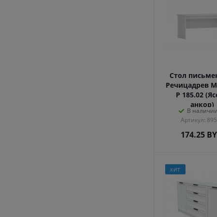
Стол письм
Речицадрев М
Р 185.02 (Я
анкор)
В наличии
Артикул: 89
174.25
B
ХИТ