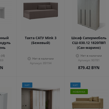
енный
Тахта САТУ Mink 3
Шкаф Сапермебель
одуль
(Бежевый)
СШ-030.12 1820ПВП
сень
(Сан-марино)
 (4)
Нет в наличии
Нет в наличии
569
Артикул: 90781
Артикул: 89194
YN
879.42
BYN
ХИТ
ХИТ
НОВИНКА