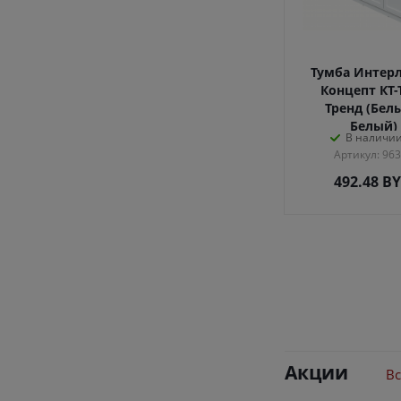
Тумба Интер
Концепт КТ-
Тренд (Бел
Белый)
В наличии
Артикул: 96
492.48
B
Акции
Вс