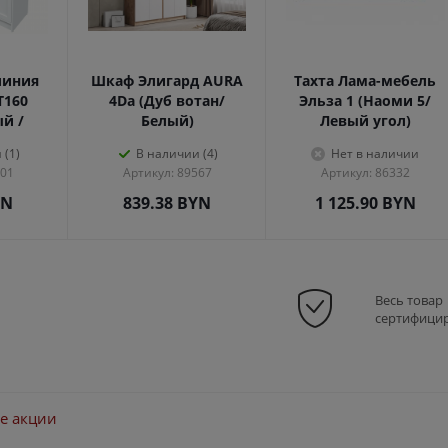
линия
Шкаф Элигард AURA
Тахта Лама-мебель
Т160
4Dа (Дуб вотан/
Эльза 1 (Наоми 5/
ый /
Белый)
Левый угол)
 (1)
В наличии (4)
Нет в наличии
301
Артикул: 89567
Артикул: 86332
YN
839.38
BYN
1 125.90
BYN
Весь товар
сертифици
е акции