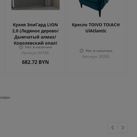
Кухня ЭлиГард LION
Кресло TOIVO TOIACH
2,0 (Ледяное дерево/
UlAtlantic
Дымчатый алмаз/
Королевский опал)
Нет в наличии
Нет в наличии
Артикул: 64186
Артикул: 20200
682.72
BYN
рован