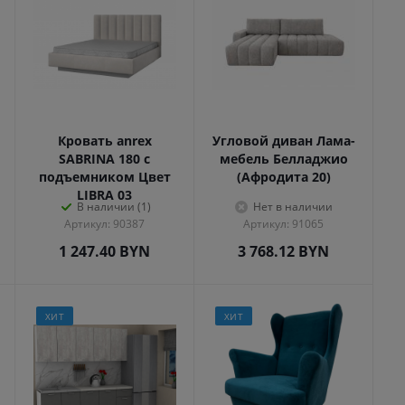
Кровать anrex
Угловой диван Лама-
SABRINA 180 с
мебель Белладжио
подъемником Цвет
(Афродита 20)
LIBRA 03
В наличии (1)
Нет в наличии
Артикул: 90387
Артикул: 91065
1 247.40
BYN
3 768.12
BYN
ХИТ
ХИТ